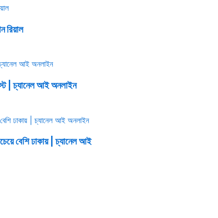
ান রিয়াল
্ট | চ্যানেল আই অনলাইন
বচেয়ে বেশি ঢাকায় | চ্যানেল আই