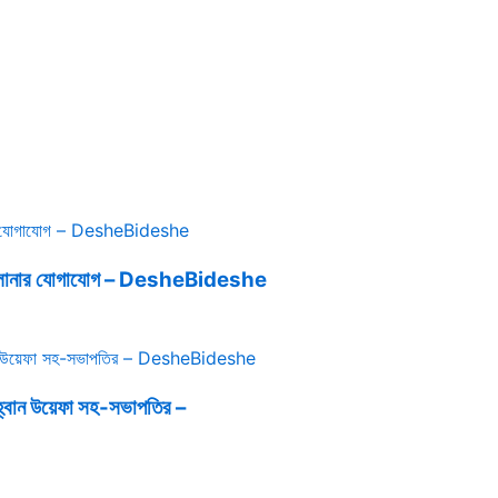
 বার্সেলোনার যোগাযোগ – DesheBideshe
হ্বান উয়েফা সহ-সভাপতির –