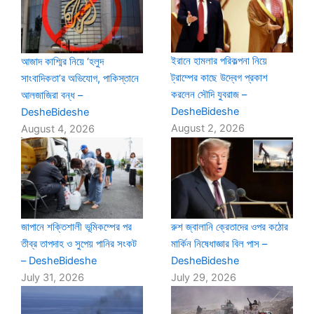
ইরানে হামলার পরিকল্পনা নিয়ে
আজাদ কাশ্মির নিয়ে ‘হলুদ
ট্রাম্পের কাছে উদ্বেগ প্রকাশ
সাংবাদিকতা’র অভিযোগ, পাকিস্তানে
করলেন সৌদি যুবরাজ –
আলজাজিরা বন্ধ –
DesheBideshe
DesheBideshe
August 2, 2026
August 4, 2026
জাপানে শক্তিশালী ভূমিকম্পের পর
রুশ জ্বালানি ক্রেতাদের ওপর কঠোর
তীব্র তাপদাহ ও সুপেয় পানির সংকট
মার্কিন নিষেধাজ্ঞার বিল পাস –
– DesheBideshe
DesheBideshe
July 31, 2026
July 29, 2026