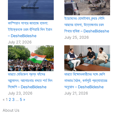
ইয়েমেনের হোদাইদাহ বন্দরে সৌদি
কাস্পিয়ান সাগরে জাহাজে হামলা:
আরবের হামলা, উত্তেজনার চরম
ইউক্রেনকে চরম হুঁশিয়ারি দিল ইরান
শিখরে হুথিরা – DesheBideshe
– DesheBideshe
July 25, 2026
July 27, 2026
ভারতে মেডিকেল প্রশ্ন ফাঁসের
ভারতে বিক্ষোভকারীদের সঙ্গে জেপি
আন্দোলন: আলোচনায় বসতে শর্ত দিল
নাড্ডার বৈঠক, কর্মসূচি প্রত্যাহারের
সিজেপি – DesheBideshe
অনুরোধ – DesheBideshe
July 23, 2026
July 21, 2026
«
1
2
3
…
5
»
About Us