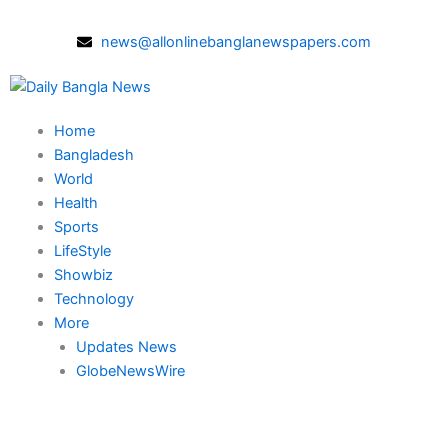
Skip
to
news@allonlinebanglanewspapers.com
content
Home
Bangladesh
World
Health
Sports
LifeStyle
Showbiz
Technology
More
Updates News
GlobeNewsWire