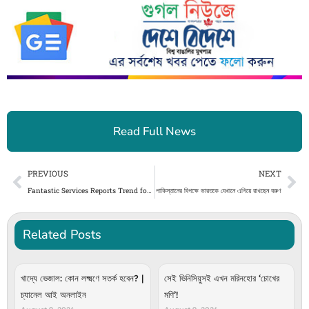
Read Full News
Prev
Ne
PREVIOUS
NEXT
Fantastic Services Reports Trend for Regular Carpet Cleaning Bookings in London as Sustainable Flooring Gains Popularity
পাকিস্তানের বিপক্ষে ভারতকে যেখানে এগিয়ে রাখছেন বরুণ
Related Posts
খাদ্যে ভেজাল: কোন লক্ষ্মণে সতর্ক হবেন? |
সেই ভিনিসিয়ুসই এখন মরিনহোর ‘চোখের
চ্যানেল আই অনলাইন
মণি’!