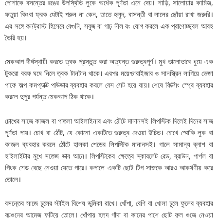
পোশাকে বসন্তের রঙের উপস্থিতি লুকে অর্ধেক পূর্ণতা এনে দেয়। শাড়ি, সালোয়ার কামিজ,
ফতুয়া কিংবা ফ্রক যেটাই পরুন না কেন, তাতে হলুদ, বাসন্তী বা লালের ছোঁয়া রাখা জরুরি।
এর সঙ্গে কনট্রাস্ট হিসেবে বেগুনি, সবুজ বা গাঢ় নীল রং যোগ করলে এক প্রাণোচ্ছ্বল আবহ
তৈরি হয়।
মেকআপ দীর্ঘস্থায়ী করতে ত্বক প্রস্তুত করা অত্যন্ত গুরুত্বপূর্ণ। মুখ ভালোভাবে ধুয়ে এক
টুকরো বরফ ঘষে নিলে ত্বক টানটান থাকে। এরপর ময়েশ্চারাইজার ও সানস্ক্রিন লাগিয়ে ভেজা
পাফে অল্প কমপ্যাক্ট পাউডার ব্যবহার করলে বেস সেট হয়ে যায়। শেষে ফিক্সিং স্প্রে ব্যবহার
করলে দুপুর পর্যন্ত মেকআপ ঠিক থাকে।
চোখের সাজে কাজল বা পাতলা আইলাইনার এবং ঠোঁটে মানানসই লিপস্টিক দিলেই দিনের সাজ
পূর্ণতা পায়। চোখ বা ঠোঁট, যে কোনো একটিতে গুরুত্ব দেওয়া উচিত। চোখে স্মোকি লুক বা
কাজল ব্যবহার করলে ঠোঁটে হালকা শেডের লিপস্টিক মানানসই। গালে সামান্য ব্লাশ বা
হাইলাইটার মুখে সতেজ ভাব আনে। লিপস্টিকের ক্ষেত্রে স্কারলেট রেড, ব্রাউন, পার্পল বা
পিংক শেড বেছে নেওয়া যেতে পারে। কপালে একটি ছোট টিপ সাজকে আরও আকর্ষণীয় করে
তোলে।
বসন্তের সাজে চুলের স্টাইল বিশেষ ভূমিকা রাখে। খোঁপা, বেণি বা খোলা চুলে ফুলের ব্যবহার
ফাল্গুনের আমেজ ফুটিয়ে তোলে। খোঁপায় হলুদ গাঁদা বা কানের পাশে ছোট ফুল গুজে নেওয়া