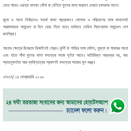
যেতে পারে। এছাড়া হালকা খোঁপা বা বেণিতে ফুলের মালা জড়ালে দেখতে চমৎকার লাগে।
জুতা ও গয়না নির্বাচনেও সতর্ক থাকা প্রয়োজন। পোশাক ও পরিবেশের সঙ্গে মানানসই
আরামদায়ক স্যান্ডেল বা হিল বেছে নিতে হবে। বর্তমানে লেডিস স্লিংব্যাক স্যান্ডেল বেশ
জনপ্রিয়।
গয়নার ক্ষেত্রে ছিমছাম ডিজাইনই শ্রেয়। কুর্তি বা শাড়ির সঙ্গে মেটাল, মুক্তা বা পাথরের গয়না
এবং হাতে গাঁদা ফুলের মালা বসন্তের সাজে পূর্ণতা আনে। অতিরিক্ত আড়ম্বর নয়, বরং
স্বতঃস্ফূর্ততা আর ব্যক্তিত্বের প্রকাশই বসন্তের সাজের মূল মন্ত্র।
এনএন/ ১৪ ফেব্রুয়ারি ২০২৬