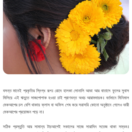
বসন্ত মানেই প্রকৃতির স্নিগ্ধ রূপ। রোদে হালকা সোনালি আভা আর বাতাসে ফুলের সুবাস
মিলিয়ে এই ঋতুতে সাজপোশাক হওয়া চাই প্রাণবন্ত অথচ আরামদায়ক। বর্তমানে মিনিমাল
মেকআপের চল বেশি থাকায় ক্লাস বা অফিস শেষ করে সরাসরি কোনো অনুষ্ঠানে গেলেও ভারী
মেকআপের প্রয়োজন পড়ে না।
সঠিক প্রস্তুতি আর সামান্য টাচআপেই সকালের সাজে সারাদিন সতেজ থাকা সম্ভব।