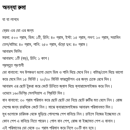
অনন্যা রুমা
যা যা লাগবে
ব্রেড এর ডো এর জন্য
ময়দা: ৫০০ গ্রাম, ডিম: ১টি, চিনি: ৪০ গ্রাম, ইস্ট: ১৫ গ্রাম, লবণ: ১০ গ্রাম, সয়াবিন
তেল/বাটার: ৪০ গ্রাম, পানি: ২৫০ গ্রাম, গুঁড়ো দুধ: ৪০ গ্রাম।
আনারস ফিলিং
আনারস: ১টি (বড়), চিনি: ১ কাপ।
প্রস্তুত প্রণালী
ডো বানানো: সব উপকরণ গুলো ডেলে ডিম ও পানি দিয়ে মেখে নিন। বাটার/তেল দিয়ে ভালো
করে মেখে নিন ১৫ মিনিট। ২০/৩০ মিনিট ফারমেন্টশন এর জন্য ঢেকে রেখে দিন।
আনারস এর ছোট টুকরা করে কেটে চিনিতে জ্বাল দিয়ে ক্যারামেলাইজড করে নিন।
ওভেনে ১৬০ডিগ্রি সেলসিয়াস এ প্রিহিট দিন।
বান বানানো: ৩০ গ্রাম পরিমান করে ছোট ছোট ডো নিয়ে ছোট রুটির মত বেলে নিন। রোজ
সেপের জন্য চারদিকে কেটে নিন। মাঝে ক্যারামেলাইজড আনারস পরিমানমত দিন।
মুখ গুলোকে চারিদক থেকে মুড়িয়ে গোলপের শেপ বানিয়ে নিন। চাইলে নিজের ইচ্ছেমত যে
কোন শেপ এ বানিয়ে নিতে পারেন। গোল বান শেপ, রোজ বা ইচ্ছামত শেপ এ বানান।
এই পরিমানের ডো থেকে ৩০ গ্রাম পরিমান করে নিলে ৩০টি বান হবে।