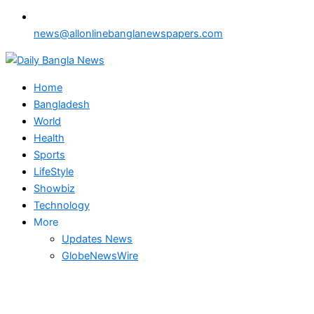
news@allonlinebanglanewspapers.com
Home
Bangladesh
World
Health
Sports
LifeStyle
Showbiz
Technology
More
Updates News
GlobeNewsWire