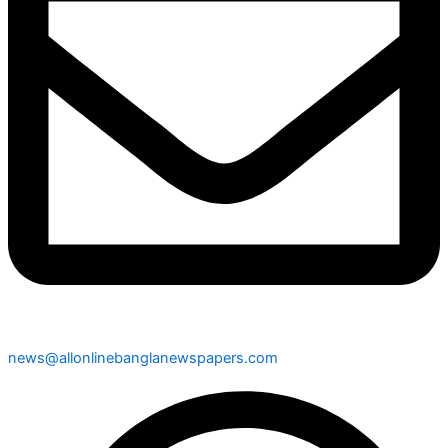
news@allonlinebanglanewspapers.com