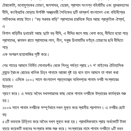
টেরাকোটা, মনোমুগ্ধকর তোরণ, জলসাঘর, হেরেম, প্রাসাদ সংলগ্ন বহির্বাটির এবং অন্দরমহলের
দীঘি, কংক্রিটের ঘোড়ায় উপবিষ্ট অস্ত্রধারী সৈনিকের দুটি ভাস্কর্য বাংলাদেশ এবং বহির্বিশ্বের
পর্যটকদের কাছে টানে। ‘‘বড় সরদার বাড়ি’’ প্রাসাদের চারদিকে ঘিরে আছে প্রাকৃতিক ঐশ্বর্য,
এ
বিশাল বাড়িটির দুধারেই আছে দুটো বড় দীঘি, এ দীঘির জলে মাছ খেলা করে, দীঘিতে ছায়া পড়ে
প্রাসাদের, ঝলমল রাতে প্রাসাদের লাল, নীল, সবুজ চিনামাটির বর্ণাঢ্য তোরণের ছবি দীঘিতে
পড়ে
এক অপরূপ ছায়াবাজির সৃষ্টি করে।
শের শাহের আমলে নির্মিত সোনারগাঁও থেকে সিন্ধু পর্যন্ত প্রায় ১৭ শ’ মাইলের ঐতিহাসিক
গ্র্যান্ড ট্রাংক রোডের খানিক চিহ্ন পানামে আজো দৃষ্ট হয় বলে হাল আমলে তা পাকা করা
হয়েছে। এদিকে ২০০১ সালে বাংলাদেশ প্রত্নতত্ত্ব অধিদপ্তর পানাম নগরী সংস্কারের
উদ্যোগ
গ্রহণ করে। এ সময়ে অবৈধ দখলদারদের কাছ থেকে পানাম নগরীকে উদ্ধারের কার্যক্রম শুরু
হয়।
২০০৯ সালে পানাম নগরীকে সম্পূর্ণভাবে দখল মুক্ত করে স্থানীয় প্রশাসন। এ নগরীর ছোট
বড়
৫২টি ভবনকে চিহ্নিত করে অবৈধ দখল মুক্ত করা হয়। প্রাথমিকভাবে প্রায় অর্ধকোটি টাকা
ব্যয়ে কয়েকটি ভবনের সংস্কার কাজ শুরু করে। সংস্কারের নামে পানাম নগরীতে ৯টি ভবন