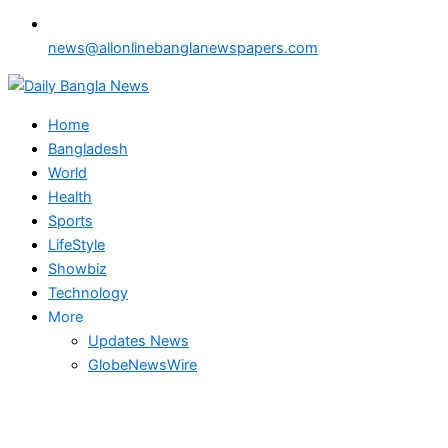
news@allonlinebanglanewspapers.com
Home
Bangladesh
World
Health
Sports
LifeStyle
Showbiz
Technology
More
Updates News
GlobeNewsWire