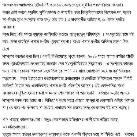
প্রত্নতত্ত্ব অধিদপ্তর সৌন্দর্য নষ্ট করে যেনতেনভাবে চুন-সুরকির প্রলেপ দিয়ে সংস্কার
করার চেষ্টা করলে স্থানীয় সুশীলসমাজ ও জাহাঙ্গীর নগর বিশ্ববিদ্যালয়ের বিশেষজ্ঞ দল প্রবল
আপত্তির মুখে সংস্কার কাজ বন্ধ হয়ে যায়। এলাকাবাসীর অভিযোগ, এ পানাম নগরীর
সংস্কার
কাজ নিয়ে ওই সময়ে ব্যাপক জালিয়াতি করেছে প্রত্নতত্ত্ব অধিদপ্তর । সংস্কারের নামে নষ্ট
করে ফেলা হয়েছিল পানাম নগরীর প্রকৃত নকশা। অথচ পানাম নগরীর অবিকল নকশা ঠিক
রেখে
সংস্কার কাজের কথা ছিল।একটি নির্ভরযোগ্য সূত্র জানায়, ২০১৮ সালে পানাম নগরীর পাঁচটি
ভবন প্রাথমিকভাবে সংস্কারের উদ্যোগ নেয় সংস্কৃতিবিষয়ক মন্ত্রণালয়। এ সংস্কার কাজের
জন্য দক্ষিণ কোরিয়াভিত্তিক বহুজাতিক কোম্পানি এর সাথে যোগাযোগ করে সংস্কৃতিবিষয়ক
মন্ত্রণালয়। ফলে ইয়াংওয়ান করপোরেশনের চেয়ারম্যান ও কোরিয়া ইপিজেডের প্রধান নির্বাহী
কর্মকর্তা কিহাক সাং একাধিকবার পানাম নগরী পরিদর্শনে আসেন। ওই কোম্পানির সাথে
সংস্কারের চুক্তি হওয়ার কথা থাকলেও শেষ পর্যন্ত তা আর হয়নি। বর্তমানে অর্থের অভাবে
সংস্কার কাজ আর হচ্ছে না। বিনিয়োগ করার মতো কোনো সংস্থা বা কোম্পানি এগিয়ে আসছে
না।১৪ বছর পর সংস্কার না হওয়ায় পানামের সব ভবনের অসংখ্য কক্ষের ইট ধসে পড়ছে।
খসে পড়েছে কারুকাজগুলো। তবুও কোনোভাবে ইতিহাসের সাক্ষী হয়ে দাঁড়িয়ে আছে
অবকাঠামোগুলো।
ভুতুড়ে পানাম নগরের ভবনগুলোর অন্ধকার কক্ষে একাকী দাঁড়ালে ভয়ে গা শিউরে ওঠে। ভবনের