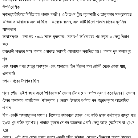
ঔপনিবেশিক
স্থাপত্যরীতিতে নির্মিত হয় পানাম নগরী। এটি তখন হিন্দু ব্যবসায়ী ও তালুকদার সম্প্রদায়ের
অভিজাত আবাসিক এলাকা ছিল। অনেকে বলেন, এলাকাটি ছিলো প্রথম দিকের মুসলিম
শাসকদের
আবাসস্থল। বলা হয় ১৬১১ সালে মুঘলদের সোনারগাঁ অধিকারের পর সড়ক ও সেতু নির্মাণ
করে
রাজধানী শহরের সঙ্গে পানাম এলাকার সরাসরি যোগাযোগ স্থাপিত হয়। পানাম পুল দালালপুর
পুল
এবং পানাম নগর সেতুর অবস্থান এবং পানামের তিন দিকের খাল বেষ্টনী থেকে বোঝা যায়,
এলাকাটি
তখন নগরের উপশহর ছিল।
প্রায় পৌনে দুইশ বছর আগে ‘পরিব্রাজক’ জেমস টেলর সোনারগাঁও ভ্রমণ করেছিলেন। জেমস
টেলর পানামকে বলেছিলেন ‘পাইন্নাম’। জেমস টেলরের বর্ণনায় ঘন পত্রপল্লবে আচ্ছাদিত
পানাম
ছিল একটি অস্বাস্থ্যকর স্থান। বিশেষত বর্ষাকালে ঘোড়া এবং হাতি ছাড়া কর্দমাক্ত রাস্তা পার
হওয়া খুব কঠিন ব্যাপার। পানামে ঢুকতে মোগল আমলের একটি সেতু আছে (বর্তমানে যা ধ্বংস
হয়ে
গেছে)। এই সেতু থেকে লক্ষ্য করলে একটি গলির দু’ধারে, দোতলা-তিনতলা পুরনো ইমারত