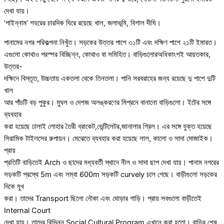
দেখা যায়।
’পাইন্নাম’ শহরের চারদিক ঘিরে রয়েছে খাল, জলাভূমি, বিশাল দীঘি।
পানামের নগর পরিকল্পনা নিখুঁত। সড়কের উত্তর পাশে ৩১টি এবং দক্ষিণ পাশে ২১টি ইমারত।
এগুলো কোথাও পরস্পর বিচ্ছিন্ন, কোথাও বা সমিহিত। বাড়িগুলোরঅধিকাংশই আয়তকার,
উত্তর-
দক্ষিনে বিস্তৃত, উচ্চতায় একতলা থেকে তিনতলা। পানি সরবরাহের জন্য রয়েছে দু পাশে দুটি
খাল
আর পাঁচটি বড় পুকুর। মুঘল ও দেশজ অলঙ্করণের মিশ্রনে বানানো বাড়িগুলো। ইটের সঙ্গে
ব্যবহার
করা হয়েছে ঢালাই লোহার তৈরী ব্রাকেট,ভেন্টিলেটর,জানালার গ্রিল। এর সঙ্গে যুক্ত হয়েছে
সিরামিক টাইলসের রুপায়ন। মেঝেতে ব্যবহার করা হয়েছে লাল, কালো ও সাদা মোজাইক।
প্রায়
প্রতিটি বাড়িতেই Arch ও ছাদের মধ্যবর্তী স্থানে নীল ও সাদা ছাপ দেখা যায়। পানাম নগরের
সড়কটি প্রস্থে 5m এবং লম্বা 600m সড়কটি curvely চলে গেছে। বাড়ীগুলো সড়কের
দিকে মুখ
করা। তাদের Transport ছিলো নৌকা এবং ঘোড়ার গাড়ি। প্রায় সবগুলো বাড়ীতেই
Internal Court
দেখা যায়। তাদের বিভিন্ন Social Cultural Program এখানে করা হতো। বাড়ির শেষ