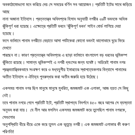
অবকাঠামোগুলো মনে করিয়ে দেয় সে সময়ের বর্ণিল সব আয়োজন। প্রতিটি ইটের সাথে জড়িয়ে
আছে
নানা অজানা ইতিহাস। প্রত্নতত্ত্ব অধিদপ্তর হিসাব অনুযায়ী নগরীর ২৬টি ভবনকে অধিক
ঝুঁকিপূর্ণ ধরা হয়েছে। এক্ষেত্রে প্রতিটি ভবনে ‘ঝুঁকিপূর্ণ ভবন’ সাইন বোর্ড লাগিয়ে দেয়া
হয়েছে।
ফলে বর্তমানে পানাম নগরীতে বেড়াতে আসা পর্যটকেরা কোনো ভবনই ভালোভাবে ঘুরে ফিরে
দেখতে
পারছেন না। কারণ প্রত্নতত্ত্ব অধিদপ্তর এ ছাড়া বর্তমানে বাংলাদেশ বড় ধরনের ভূমিকম্প
ঝুঁকিতে রয়েছে। সামান্য ভূমিকম্পই এ নগরী ধ্বংসের জন্য যথেষ্ট। অচিরেই পানাম নগর
প্রত্ত্বতাত্ত্বিকভাবে সংরক্ষণ করে ও মধ্যযুগীয় ইমারতের স্থাপত্যেকলার বিন্যাসে পানামের
অতীত ইতিহাস ও ঐতিহ্য পুনরুদ্ধার করা অতীব জরুরি হয়ে উঠেছে।
একসময় পানাম নগর ছিল মানুষে মানুষে মুখরিত, জমজমাট এক এলাকা, আজ হয়ত সে কিছু
নেই।
তবে পানাম নগরে গেলে প্রতিটি ইটে, প্রতিটি স্থাপত্য নিদর্শনে ৪৫০ বছর আগের সে ব্যস্ততা
অনুভব করা যায়। যে নীল আর মসলিন একসময় জমজমাট করে তুলেছিল পানাম নগরকে,
সেগুলোর
অনুপস্থিতি ধীরে ধীরে একে করে তুলল এক ভূতুড়ে নগরী। এক জমজমাট এলাকার কী করুণ
পরিণতি!