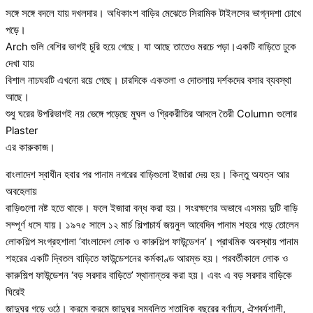
সঙ্গে সঙ্গে বদলে যায় দখলদার। অধিকাংশ বাড়ির মেঝেতে সিরামিক টাইলসের ভাগ্নদশা চোখে
পড়ে।
Arch গুলি বেশির ভাগই চুরি হয়ে গেছে। যা আছে তাতেও মরচে পড়া।একটি বাড়িতে ঢুকে
দেখা যায়
বিশাল নাচঘরটি এখনো রয়ে গেছে। চারদিকে একতলা ও দোতলায় দর্শকদের বসার ব্যবস্থা
আছে।
শুধু ঘরের উপরিভাগই নয় ভেঙ্গে পড়েছে মুঘল ও গ্রিকরীতির আদলে তৈরী Column গুলোর
Plaster
এর কারুকাজ।
বাংলাদেশ স্বাধীন হবার পর পানাম নগরের বাড়িগুলো ইজারা দেয় হয়। কিন্তু অযত্ন আর
অবহেলায়
বাড়িগুলো নষ্ট হতে থাকে। ফলে ইজারা বন্ধ করা হয়। সংরক্ষণের অভাবে এসময় দুটি বাড়ি
সম্পূর্ণ ধসে যায়। ১৯৭৫ সালে ১২ মার্চ শিল্পাচার্য জয়নুল আবেদিন পানাম শহরে গড়ে তোলেন
লোকশিল্প সংগ্রহশালা ‘বাংলাদেশ লোক ও কারুশিল্প ফাউন্ডেশন’। প্রাথমিক অবস্থায় পানাম
শহরের একটি দ্বিতল বাড়িতে ফাউন্ডেশনের কর্মকাণ্ড আরম্ভ হয়। পরবর্তীকালে লোক ও
কারুশিল্প ফাউন্ডেশন ‘বড় সরদার বাড়িতে’ স্থানান্তর করা হয়। এবং এ বড় সরদার বাড়িকে
ঘিরেই
জাদুঘর গড়ে ওঠে। ক্রমে ক্রমে জাদুঘর সম্বলিত শতাধিক বছরের বর্ণাঢ্য, ঐশ্বর্যশালী,