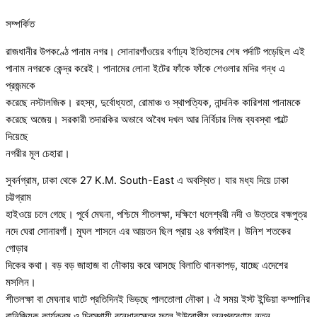
সম্পর্কিত
রাজধানীর উপকণ্ঠে পানাম নগর। সোনারগাঁওয়ের বর্ণাঢ্য ইতিহাসের শেষ পর্দাটি পড়েছিল এই
পানাম নগরকে কেন্দ্র করেই। পানামের লোনা ইটের ফাঁকে ফাঁকে শেওলার মদির গন্ধ এ
প্রজন্মকে
করেছে নস্টালজিক। রহস্য, দুর্বোধ্যতা, রোমাঞ্চ ও স্থাপত্যিক, নান্দনিক কারিশমা পানামকে
করেছে অজেয়। সরকারী তদারকির অভাবে অবৈধ দখল আর নির্বিচার লিজ ব্যবস্থা পাল্টে
দিয়েছে
নগরীর মূল চেহারা।
সুবর্নগ্রাম, ঢাকা থেকে 27 K.M. South-East এ অবস্থিত। যার মধ্য দিয়ে ঢাকা
চট্টগ্রাম
হাইওয়ে চলে গেছে। পূর্বে মেঘনা, পশ্চিমে শীতলক্ষা, দক্ষিণে ধলেশ্বরী নদী ও উত্তরে বহ্মপুত্র
নদে ঘেরা সোনারগাঁ। মুঘল শাসনে এর আয়তন ছিল প্রায় ২৪ বর্গমাইল। উনিশ শতকের
গোড়ার
দিকের কথা। বড় বড় জাহাজ বা নৌকায় করে আসছে বিলাতি থানকাপড়, যাচ্ছে এদেশের
মসলিন।
শীতলক্ষা বা মেঘনার ঘাটে প্রতিদিনই ভিড়ছে পালতোলা নৌকা। ঐ সময় ইস্ট ইন্ডিয়া কম্পানির
বানিজ্যিক কার্যক্রম ও চিরস্থায়ী বন্ধোবস্তের ফলে ইউরোপীয় অনুপ্ররেণায় নতুন