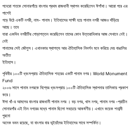
পনেরো শতকে সোনারগাঁয়ে বাংলার প্রথম রাজধানী স্থাপন করেছিলেন ঈশাঁখা। আরো পরে এর
পাশেই
গড়ে উঠে একটি নগরী, নাম- পানাম। ইতিহাসের সাক্ষী হয়ে পানাম নগরী আজও দাঁড়িয়ে
আছে। তবে
যারা একদিন নগরীটির গোড়াপত্তন করেছিলেন তাদের কোন উত্তরাধিকার আজ সেখানে নেই।
নেই
পানামের সেই জৌলুস। এখানকার স্থাপত্য আর ঐতিহাসিক নিদর্শন মনে করিয়ে দেয় বাঙালির
অতীত
ইতিহাস।
পৃথিবীর ১০০টি ধ্বংসপ্রায় ঐতিহাসিক শহরের একটি পানাম নগর। World Monument
Fund
২০০৬ সালে পানাম নগরকে বিশ্বের ধ্বংসপ্রায় ১০০টি ঐতিহাসিক স্থাপনার তালিকায় প্রকাশ
করে।
ঈসা খাঁ-র আমলের বাংলার রাজধানী পানাম নগর । বড় নগর, খাস নগর, পানাম নগর -প্রাচীন
সোনারগাঁর এই তিন নগরের মধ্যে পানাম ছিলো সবচেয়ে আকর্ষণীয়। এখানে কয়েক শতাব্দী
পুরনো
অনেক ভবন রয়েছে, যা বাংলার বার ভূইয়াঁদের ইতিহাসের সাথে সম্পর্কিত।