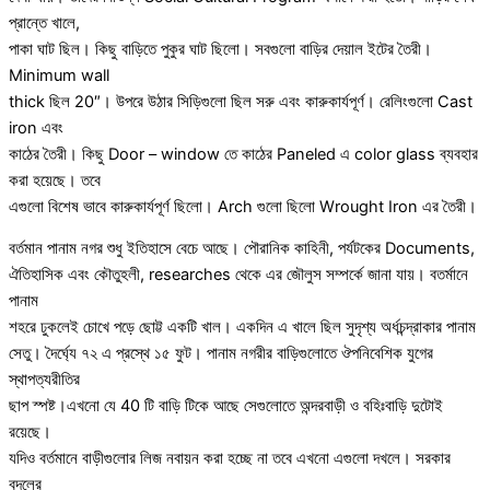
প্রান্তে খালে,
পাকা ঘাট ছিল। কিছু বাড়িতে পুকুর ঘাট ছিলো। সবগুলো বাড়ির দেয়াল ইটের তৈরী।
Minimum wall
thick ছিল 20″। উপরে উঠার সিড়িগুলো ছিল সরু এবং কারুকার্যপূর্ণ। রেলিংগুলো Cast
iron এবং
কাঠের তৈরী। কিছু Door – window তে কাঠের Paneled এ color glass ব্যবহার
করা হয়েছে। তবে
এগুলো বিশেষ ভাবে কারুকার্যপূর্ণ ছিলো। Arch গুলো ছিলো Wrought Iron এর তৈরী।
বর্তমান পানাম নগর শুধু ইতিহাসে বেচে আছে। পৌরানিক কাহিনী, পর্যটকের Documents,
ঐতিহাসিক এবং কৌতুহলী, researches থেকে এর জৌলুস সম্পর্কে জানা যায়। বতর্মানে
পানাম
শহরে ঢুকলেই চোখে পড়ে ছোট্ট একটি খাল। একদিন এ খালে ছিল সুদৃশ্য অর্ধচন্দ্রাকার পানাম
সেতু। দৈর্ঘ্যে ৭২ এ প্রস্থে ১৫ ফুট। পানাম নগরীর বাড়িগুলোতে ঔপনিবেশিক যুগের
স্থাপত্যরীতির
ছাপ স্পষ্ট।এখনো যে 40 টি বাড়ি টিকে আছে সেগুলোতে অন্দরবাড়ী ও বহিঃবাড়ি দুটোই
রয়েছে।
যদিও বর্তমানে বাড়ীগুলোর লিজ নবায়ন করা হচ্ছে না তবে এখনো এগুলো দখলে। সরকার
বদলের