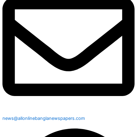
news@allonlinebanglanewspapers.com