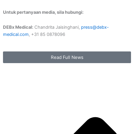
Untuk pertanyaan media, sila hubungi:
DEBx Medical:
Chandrita Jaisinghani,
press@debx-
medical.com
, +31 85 0878096
Read Full News
P
N