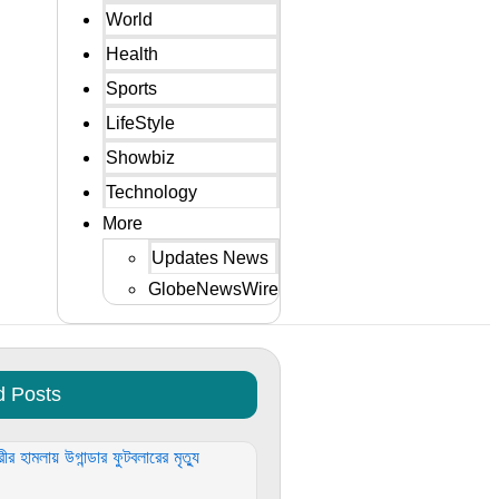
World
Health
Sports
LifeStyle
Showbiz
Technology
More
Updates News
GlobeNewsWire
d Posts