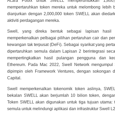
Acara Poolx untuk SWELL memperuntukkan 1,800,
mempertaruhkan token mereka untuk melombong lebih b
dianjurkan dengan 2,000,000 token SWELL akan diedar
aktiviti perdagangan mereka.
Swell, yang direka bentuk sebagai lapisan hasil 
memperkenalkan pelbagai pilihan pertaruhan cair dan pe
kewangan tak terpusat (DeFi). Sebagai syarikat yang p
dipertaruhkan semula dalam Lapisan 2 berintegrasi se
mempertingkatkan hasil pulangan pengguna dan kec
Ethereum. Pada Mac 2022, Swell Network mengumpul 
dipimpin oleh Framework Ventures, dengan sokongan 
Capital.
Swell memperkenalkan tokenomik token aslinya, SWE
bekalan SWELL akan berjumlah 10 bilion token, dengan
Token SWELL akan digunakan untuk tiga tujuan utama: t
semula untuk melindungi aplikasi dan infrastruktur Swell 