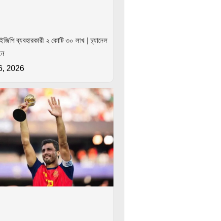
ইজিপি ব্যবহারকারী ২ কোটি ৩০ লাখ | চ্যানেল
ইন
6, 2026