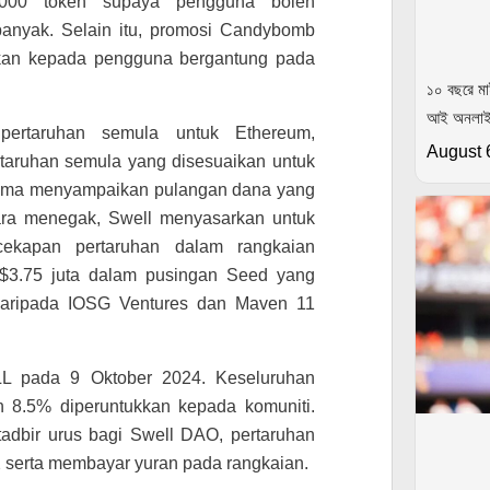
000 token supaya pengguna boleh
anyak. Selain itu, promosi Candybomb
kan kepada pengguna bergantung pada
১০ বছরে মা
আই অনলা
pertaruhan semula untuk Ethereum,
August 
rtaruhan semula yang disesuaikan untuk
ertama menyampaikan pulangan dana yang
cara menegak, Swell menyasarkan untuk
ekapan pertaruhan dalam rangkaian
$3.75 juta dalam pusingan Seed yang
daripada IOSG Ventures dan Maven 11
LL pada 9 Oktober 2024. Keseluruhan
 8.5% diperuntukkan kepada komuniti.
adbir urus bagi Swell DAO, pertaruhan
L2 serta membayar yuran pada rangkaian.