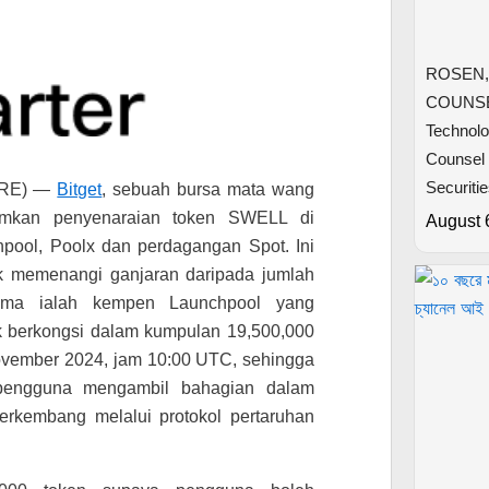
ROSEN,
COUNSEL
Technolo
Counsel 
Securiti
IRE) —
Bitget
, sebuah bursa mata wang
umkan penyenaraian token SWELL di
August 
hpool, Poolx dan perdagangan Spot. Ini
 memenangi ganjaran daripada jumlah
rtama ialah kempen Launchpool yang
berkongsi dalam kumpulan 19,500,000
November 2024, jam 10:00 UTC, sehingga
engguna mengambil bahagian dalam
rkembang melalui protokol pertaruhan