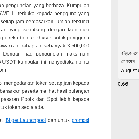
an penguncian yang berbeza. Kumpulan
 SWELL, terbuka kepada pengguna yang
 setiap jam berdasarkan jumlah terkunci
aran yang seimbang dengan komitmen
g direka bentuk khusus untuk pengguna
awarkan bahagian sebanyak 3,500,000
রদ্রিকে দলে 
 Dengan had penguncian maksimum
যোগাযোগ 
 USDT, kumpulan ini menyediakan pintu
orm.
August 
p, mengedarkan token setiap jam kepada
enarkan peserta melihat hasil pulangan
 pasaran Poolx dan Spot lebih kepada
uk token sedia ada.
ati
Bitget Launchpool
dan untuk
promosi