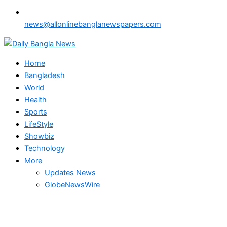
news@allonlinebanglanewspapers.com
Home
Bangladesh
World
Health
Sports
LifeStyle
Showbiz
Technology
More
Updates News
GlobeNewsWire