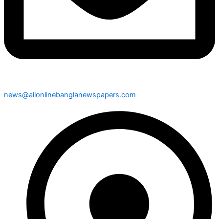
news@allonlinebanglanewspapers.com