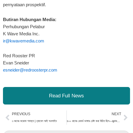
pernyataan prospektif.
Butiran Hubungan Media:
Perhubungan Pelabur
K Wave Media Inc.
ir@kwavemedia.com
Red Rooster PR
Evan Sneider
esneider@redroosterpr.com
Read Full News
Prev
Ne
PREVIOUS
NEXT
৩ জনের করোনা শনাক্ত | চ্যানেল আই অনলাইন
৪০০ রানের রেকর্ড ভাঙ্গার চেষ্টা করা উচিত ছিল—মুল্ডারকে লারা