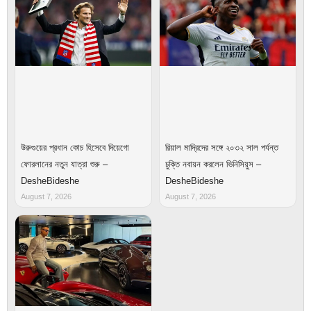
উরুগুয়ের প্রধান কোচ হিসেবে দিয়েগো
রিয়াল মাদ্রিদের সঙ্গে ২০৩২ সাল পর্যন্ত
ফোরলানের নতুন যাত্রা শুরু –
চুক্তি নবায়ন করলেন ভিনিসিয়ুস –
DesheBideshe
DesheBideshe
August 7, 2026
August 7, 2026