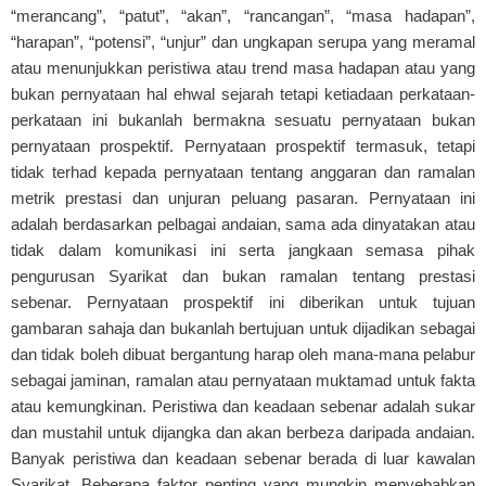
“merancang”, “patut”, “akan”, “rancangan”, “masa hadapan”,
“harapan”, “potensi”, “unjur” dan ungkapan serupa yang meramal
atau menunjukkan peristiwa atau trend masa hadapan atau yang
bukan pernyataan hal ehwal sejarah tetapi ketiadaan perkataan-
perkataan ini bukanlah bermakna sesuatu pernyataan bukan
pernyataan prospektif. Pernyataan prospektif termasuk, tetapi
tidak terhad kepada pernyataan tentang anggaran dan ramalan
metrik prestasi dan unjuran peluang pasaran. Pernyataan ini
adalah berdasarkan pelbagai andaian, sama ada dinyatakan atau
tidak dalam komunikasi ini serta jangkaan semasa pihak
pengurusan Syarikat dan bukan ramalan tentang prestasi
sebenar. Pernyataan prospektif ini diberikan untuk tujuan
gambaran sahaja dan bukanlah bertujuan untuk dijadikan sebagai
dan tidak boleh dibuat bergantung harap oleh mana-mana pelabur
sebagai jaminan, ramalan atau pernyataan muktamad untuk fakta
atau kemungkinan. Peristiwa dan keadaan sebenar adalah sukar
dan mustahil untuk dijangka dan akan berbeza daripada andaian.
Banyak peristiwa dan keadaan sebenar berada di luar kawalan
Syarikat. Beberapa faktor penting yang mungkin menyebabkan