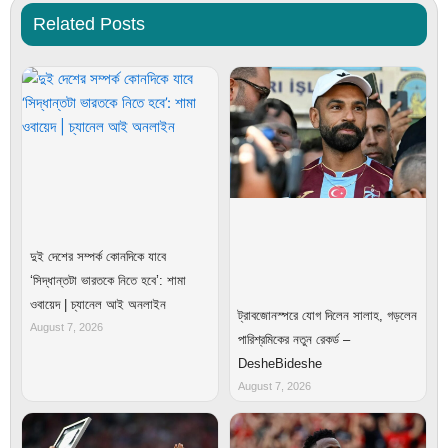
Related Posts
দুই দেশের সম্পর্ক কোনদিকে যাবে
‘সিদ্ধান্তটা ভারতকে নিতে হবে’: শামা
ওবায়েদ | চ্যানেল আই অনলাইন
ট্রাবজোনস্পরে যোগ দিলেন সালাহ, গড়লেন
August 7, 2026
পারিশ্রমিকের নতুন রেকর্ড –
DesheBideshe
August 7, 2026