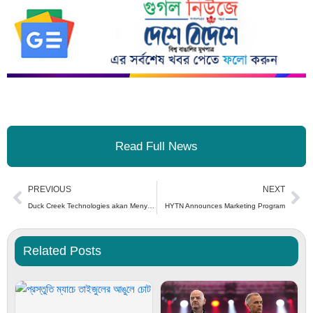
Read Full News
Prev
Ne
PREVIOUS
NEXT
Duck Creek Technologies akan Menyelenggarakan “One Duck Creek-India Inclusion Summit” Tahunan Ketiga di Mumbai
HYTN Announces Marketing Program
Related Posts