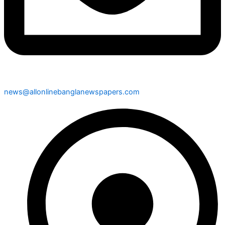
news@allonlinebanglanewspapers.com