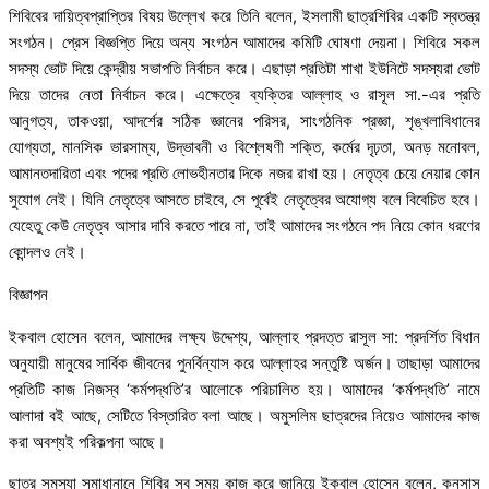
শিবিবের দায়িত্বপ্রাপ্তির বিষয় উল্লেখ করে তিনি বলেন, ইসলামী ছাত্রশিবির একটি স্বতন্ত্র
সংগঠন। প্রেস বিজ্ঞপ্তি দিয়ে অন্য সংগঠন আমাদের কমিটি ঘোষণা দেয়না। শিবিরে সকল
সদস্য ভোট দিয়ে কেন্দ্রীয় সভাপতি নির্বাচন করে। এছাড়া প্রতিটা শাখা ইউনিটে সদস্যরা ভোট
দিয়ে তাদের নেতা নির্বাচন করে। এক্ষেত্রে ব্যক্তির আল্লাহ ও রাসূল সা.-এর প্রতি
আনুগত্য, তাকওয়া, আদর্শের সঠিক জ্ঞানের পরিসর, সাংগঠনিক প্রজ্ঞা, শৃঙ্খলাবিধানের
যোগ্যতা, মানসিক ভারসাম্য, উদ্ভাবনী ও বিশ্লেষণী শক্তি, কর্মের দৃঢ়তা, অনড় মনোবল,
আমানতদারিতা এবং পদের প্রতি লোভহীনতার দিকে নজর রাখা হয়। নেতৃত্ব চেয়ে নেয়ার কোন
সুযোগ নেই। যিনি নেতৃত্বে আসতে চাইবে, সে পূর্বেই নেতৃত্বের অযোগ্য বলে বিবেচিত হবে।
যেহেতু কেউ নেতৃত্ব আসার দাবি করতে পারে না, তাই আমাদের সংগঠনে পদ নিয়ে কোন ধরণের
কোন্দলও নেই।
বিজ্ঞাপন
ইকবাল হোসেন বলেন, আমাদের লক্ষ্য উদ্দেশ্য, আল্লাহ প্রদত্ত রাসূল সা: প্রদর্শিত বিধান
অনুযায়ী মানুষের সার্বিক জীবনের পুনর্বিন্যাস করে আল্লাহর সন্তুষ্টি অর্জন। তাছাড়া আমাদের
প্রতিটি কাজ নিজস্ব ‘কর্মপদ্ধতি’র আলোকে পরিচালিত হয়। আমাদের ‘কর্মপদ্ধতি’ নামে
আলাদা বই আছে, সেটিতে বিস্তারিত বলা আছে। অমুসলিম ছাত্রদের নিয়েও আমাদের কাজ
করা অবশ্যই পরিকল্পনা আছে।
ছাত্র সমস্যা সমাধানানে শিবির সব সময় কাজ করে জানিয়ে ইকবাল হোসেন বলেন, কনসাস