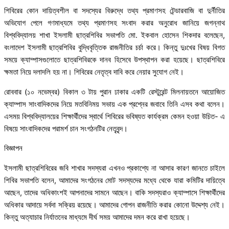
শিবিরের কোন দায়িত্বশীল বা সদস্যের বিরুদ্ধে তথ্য প্রমাণসহ টেন্ডারবাজি বা দুর্নীতির
অভিযোগ পেলে গণমাধ্যমে তথ্য প্রমাণসহ সংবাদ করার অনুরোধ জানিয়ে জগন্নাথ
বিশ্ববিদ্যালয় শাখা ইসলামী ছাত্রশিবির সভাপতি মো. ইকবাল হোসেন শিকদার বলেছেন,
বংলাদেশ ইসলামী ছাত্রশিবির বুদ্ধিবৃত্তিক রাজনীতির চর্চা করে। কিন্তু দুঃখের বিষয় বিগত
সময়ে ক্যাম্পাসগুলোতে ছাত্রশিবিরকে দানব হিসেবে উপস্থাপন করা হয়েছে। ছাত্রশিবিরে
ক্ষমতা নিয়ে দলাদলি হয় না। শিবিরের নেতৃত্ব দাবি করে নেয়ার সুযোগ নেই।
রোববার (১০ নভেম্বর) বিকাল ৩ টায় পুরান ঢাকার একটি রেস্টুরেন্ট মিলনায়তনে আয়োজিত
ক্যাম্পাস সাংবাদিকদের নিয়ে মতবিনিময় সভায় এক প্রশ্নের জবাবে তিনি এসব কথা বলেন।
এসময় বিশ্ববিদ্যালয়ের শিক্ষার্থীদের স্বার্থে শিবিরের ভবিষ্যত কার্যক্রম কেমন হওয়া উচিত- এ
বিষয়ে সাংবাদিকদের পরামর্শ চান সংগঠনটির নেতৃবৃন্দ।
বিজ্ঞাপন
ইসলামী ছাত্রশিবিরের জবি শাখার সদস্যরা এখনও প্রকাশ্যে না আসার কারণ জানতে চাইলে
শিবির সভাপতি বলেন, আমাদের সংগঠনের মোট সদস্যদের মধ্যে থেকে যারা কমিটির দায়িত্বে
আছেন, তাদের অধিকাংশই আপনাদের সামনে আছেন। বাকি সদস্যরাও ক্যাম্পাসে শিক্ষার্থীদের
অধিকার আদায়ে সর্বদা সক্রিয় রয়েছে। আমাদের গোপন রাজনীতি করার কোনো উদ্দেশ্য নেই।
কিন্তু অত্যাচার নির্যাতনের মাধ্যমে দীর্ঘ সময় আমাদের দমন করে রাখা হয়েছে।