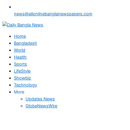
news@allonlinebanglanewspapers.com
Home
Bangladesh
World
Health
Sports
LifeStyle
Showbiz
Technology
More
Updates News
GlobeNewsWire