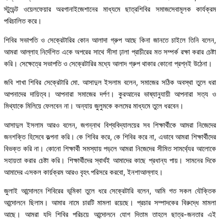
স্টুডেন্ট ওয়েলফেয়ার অরগানাইজেশানের মাধ্যমে ছাত্রশিবির সমাজসেবামূলক কার্যক্রম
পরিচালিত করে।
শিবির সভাপতি ও সেক্রেটারির কোন আলাদা গ্রুপ আছে কিনা জানতে চাইলে তিনি বলেন,
আমরা আল্লাহ নির্দেশিত একে অপরের সাথে সীসা ঢ়ালা প্রাচীরের মত সম্পর্ক রক্ষা করার চেষ্টা
করি। সেক্ষেত্রে সভাপতি ও সেক্রেটারির মধ্যে আলাদ গ্রুপ থাকার কোনো প্রশ্নই উঠেনা।
জবি শাখা শিবির সেক্রেটারি মো. আসাদুল ইসলাম বলেন, সমাজের সঠিক অবস্থা তুলে ধরা
আপনাদের দায়িত্ব। আপনারা সমাজের দর্পণ। কুরআনের ভাষ্যানুযায়ী আপনারা সত্য ও
মিথ্যাকে মিলিয়ে ফেলবেন না। অন্যায় জুলুমকে কলমের মাধ্যমে তুলে ধরবেন।
আসাদুল ইসলাম আরও বলেন, জগন্নাথ বিশ্ববিদ্যালয়ের সব শিক্ষার্থীকে আমরা নিজেদের
জনশক্তি হিসেবে কল্পনা করি। কে শিবির করে, কে শিবির করে না, এভাবে আমরা শিক্ষার্থীদের
বিভক্ত করি না। কোনো শিক্ষার্থী সমস্যায় পড়লে আমরা নিজেদের সীমিত সামর্থ্যের আলোকে
সহায়তা করার চেষ্টা করি। শিক্ষার্থীদের স্বার্থই আমাদের কাছে প্রধান্য পায়। সামনের দিকে
আমাদের এসকল কার্য়ক্রম আরও বৃহৎ পরিসরে করবো, ইনশাআল্লাহ।
জুলাই আন্দোলনে শিবিরের ভূমিকা তুলে ধরে সেক্রেটারি বলেন, আমি গত সকল যৌক্তিক
আন্দোলনে ছিলাম। আমার নামে চারটি মামলা রয়েছে। প্রচার সম্পাদকের বিরুদ্ধে মামলা
আছে। আমরা যদি শিবির পরিচয়ে আন্দোলনে যোগ দিতাম তাহলে ছাত্র-জনতার এই