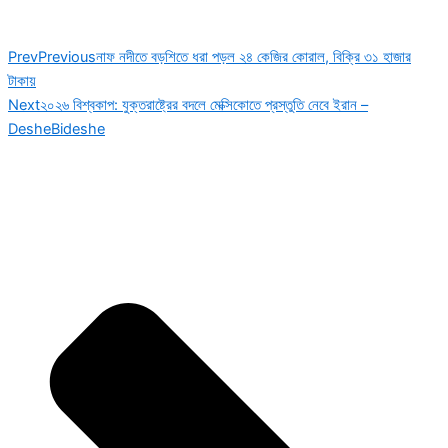
Prev
Previous
নাফ নদীতে বড়শিতে ধরা পড়ল ২৪ কেজির কোরাল, বিক্রি ৩১ হাজার
টাকায়
Next
২০২৬ বিশ্বকাপ: যুক্তরাষ্ট্রের বদলে মেক্সিকোতে প্রস্তুতি নেবে ইরান –
DesheBideshe