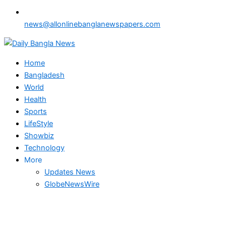
news@allonlinebanglanewspapers.com
Home
Bangladesh
World
Health
Sports
LifeStyle
Showbiz
Technology
More
Updates News
GlobeNewsWire