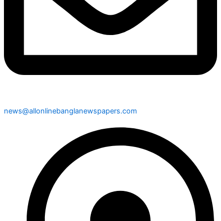
news@allonlinebanglanewspapers.com