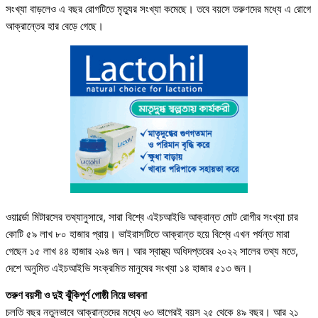
সংখ্যা বাড়লেও এ বছর রোগটিতে মৃত্যুর সংখ্যা কমেছে। তবে বয়সে তরুণদের মধ্যে এ রোগে
আক্রান্তের হার বেড়ে গেছে।
ওয়ার্ল্ডো মিটারসের তথ্যানুসারে, সারা বিশ্বে এইচআইভি আক্রান্ত মোট রোগীর সংখ্যা চার
কোটি ৫৯ লাখ ৮০ হাজার প্রায়। ভাইরাসটিতে আক্রান্ত হয়ে বিশ্বে এখন পর্যন্ত মারা
গেছেন ১৫ লাখ ৪৪ হাজার ২৯৪ জন। আর স্বাস্থ্য অধিদপ্তরের ২০২২ সালের তথ্য মতে,
দেশে অনুমিত এইচআইভি সংক্রমিত মানুষের সংখ্যা ১৪ হাজার ৫১৩ জন।
তরুণ বয়সী ও দুই ঝুঁকিপূর্ণ গোষ্ঠী নিয়ে ভাবনা
চলতি বছর নতুনভাবে আক্রান্তদের মধ্যে ৬৩ ভাগেরই বয়স ২৫ থেকে ৪৯ বছর। আর ২১