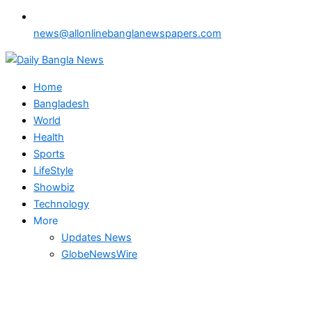
news@allonlinebanglanewspapers.com
Home
Bangladesh
World
Health
Sports
LifeStyle
Showbiz
Technology
More
Updates News
GlobeNewsWire