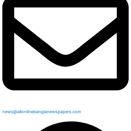
news@allonlinebanglanewspapers.com