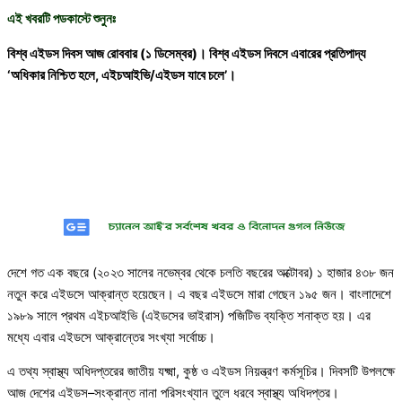
এই খবরটি পডকাস্টে শুনুনঃ
বিশ্ব এইডস দিবস আজ রোববার (১ ডিসেম্বর)। বিশ্ব এইডস দিবসে এবারের প্রতিপাদ্য
‘অধিকার নিশ্চিত হলে, এইচআইভি/এইডস যাবে চলে’।
দেশে গত এক বছরে (২০২৩ সালের নভেম্বর থেকে চলতি বছরের অক্টোবর) ১ হাজার ৪৩৮ জন
নতুন করে এইডসে আক্রান্ত হয়েছেন। এ বছর এইডসে মারা গেছেন ১৯৫ জন। বাংলাদেশে
১৯৮৯ সালে প্রথম এইচআইভি (এইডসের ভাইরাস) পজিটিভ ব্যক্তি শনাক্ত হয়। এর
মধ্যে এবার এইডসে আক্রান্তের সংখ্যা সর্বোচ্চ।
এ তথ্য স্বাস্থ্য অধিদপ্তরের জাতীয় যক্ষ্মা, কুষ্ঠ ও এইডস নিয়ন্ত্রণ কর্মসূচির। দিবসটি উপলক্ষে
আজ দেশের এইডস–সংক্রান্ত নানা পরিসংখ্যান তুলে ধরবে স্বাস্থ্য অধিদপ্তর।