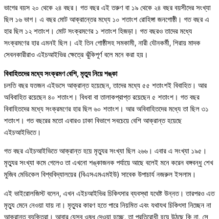
ভাগের বয়স ২০ থেকে ২৪ বছর। গত বছর এই তরুণ বা ১৯ থেকে ২৪ বছর বয়সীদের সংখ্যা
ছিল ১৬ ভাগ। এ বছর মোট আক্রান্তের মধ্যে ১০ শতাংশ রোহিঙ্গা জনগোষ্ঠী। গত বছর এ
হার ছিল ১২ শতাংশ। মোট সংক্রমণের ১ শতাংশ হিজড়া। গত বছরও তাদের মধ্যে
সংক্রমণের হার এমনই ছিল। এই তিন গোষ্ঠীসহ সমকামী, নারী যৌনকর্মী, শিরায় মাদক
সেবনকারীরাও এইচআইভির ক্ষেত্রে ঝুঁকিপূর্ণ বলে মনে করা হয়।
বিবাহিতদের মধ্যে সংক্রমণ বেশি, মৃত্যু নিয়ে শঙ্কা
চলতি বছর যতজন এইডসে আক্রান্ত হয়েছেন, তাদের মধ্যে ৫৫ শতাংশই বিবাহিত। আর
অবিবাহিত রয়েছেন ৪০ শতাংশ। বিধবা বা তালাকপ্রাপ্ত রয়েছেন ৫ শতাংশ। গত বছর
বিবাহিতদের মধ্যে সংক্রমণের হার ছিল ৬০ শতাংশ। আর অবিবাহিতদের মধ্যে তা ছিল ৩১
শতাংশ। গত বছরের মতো এবারও ঢাকা বিভাগে সবচেয়ে বেশি আক্রান্ত হয়েছে
এইচআইভিতে।
গত বছর এইচআইভিতে আক্রান্ত হয়ে মৃত্যুর সংখ্যা ছিল ২৬৬। এবার এ সংখ্যা ১৯৫।
মৃত্যুর সংখ্যা কমে গেলেও তা এখনো শঙ্কাজনক পর্যায়ে আছে বলেই মনে করেন বঙ্গবন্ধু শেখ
মুজিব মেডিকেল বিশ্ববিদ্যালয়ের (বিএসএমএমইউ) সাবেক উপাচার্য নজরুল ইসলাম।
এই ভাইরোলজিস্ট বলেন, এখন এইচআইভির চিকিৎসার ব্যবস্থা যথেষ্ট উন্নত। তারপরও এত
মৃত্যু মেনে নেওয়া যায় না। মৃত্যুর কারণ হতে পারে নিয়মিত এবং যথাযথ চিকিৎসা নিচ্ছেন না
আক্রান্ত ব্যক্তিরা। আবার যেসব ওষুধ দেওয়া হচ্ছে, তা প্রতিরোধী হয়ে উঠছে কি না, সে