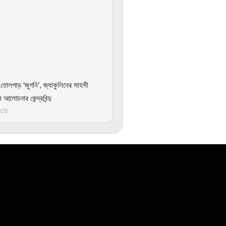
তোলপাড় ‘জুগনি’, জ্যাকুলিনের সাহসী
আলোচনার কেন্দ্রবিন্দু
026