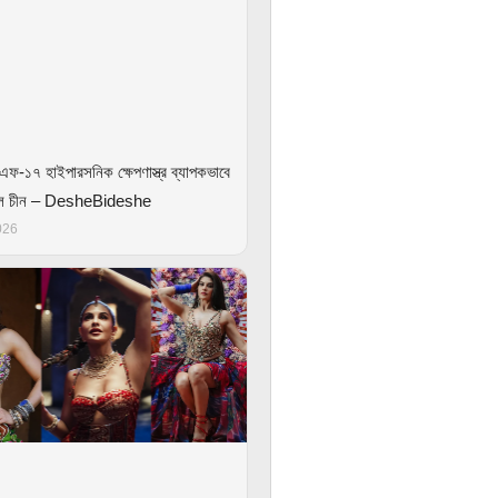
এফ-১৭ হাইপারসনিক ক্ষেপণাস্ত্র ব্যাপকভাবে
রল চীন – DesheBideshe
026