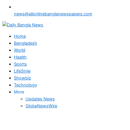
news@allonlinebanglanewspapers.com
Home
Bangladesh
World
Health
Sports
LifeStyle
Showbiz
Technology
More
Updates News
GlobeNewsWire