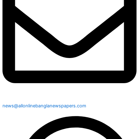
news@allonlinebanglanewspapers.com