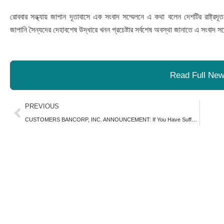
রোববার সন্ধ্যায় জাপান দূতাবাসে এক সংবাদ সম্মেলনে এ কথা বলেন দেশটির রাষ্ট্র
জাপানি সৈন্যদের দেহাবশেষ উদ্ধারে খনন প্রচেষ্টার সর্বশেষ অবস্থা জানাতে এ সংবা
Read Full Ne
Prev
PREVIOUS
CUSTOMERS BANCORP, INC. ANNOUNCEMENT: If You Have Suffered Losses in Customers Bancorp, Inc. (NYSE: CUBI), You Are Encouraged to Contact The Rosen Law Firm About Your Rights