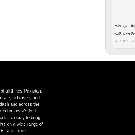
আজ ২২ শ্রাবণ:
আই অনলাই
August 6, 2
f all things Pakistan.
urate, unbiased, and
ladash and across the
ed in today's fast-
k tirelessly to bring
hts on a wide range of
orts, and more.