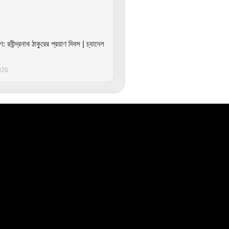
 রবীন্দ্রনাথ ঠাকুরের প্রয়াণ দিবস | চ্যানেল
ন
026