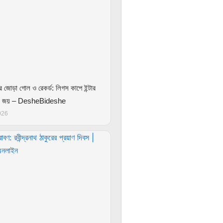
 জোড়া গোল ও রেকর্ড: লিগস কাপে ইন্টার
পুটে জয় – DesheBideshe
026