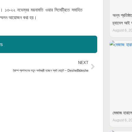
দূত। ১৩-২২ নভেম্বর ময়নামতি ওয়ার সিমেট্রিতে সমাহিত
অন্য প্রতিষ্
দ সম্মেলন আয়োজন করা হয়।
চ্যানেল আই
August 6, 2
ws
Next
NEXT
ট্রাম্প প্রশাসনের নতুন অর্থমন্ত্রী হচ্ছেন স্কট বেসেন্ট – DesheBideshe
মেজাজ হারাল
August 6, 2