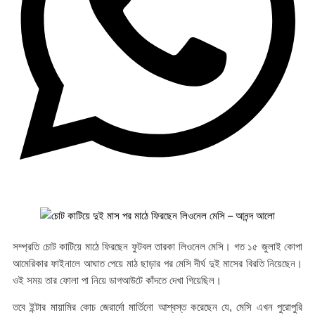
সম্প্রতি চোট কাটিয়ে মাঠে ফিরছেন ফুটবল তারকা লিওনেল মেসি। গত ১৫ জুলাই কোপা
আমেরিকার ফাইনালে আঘাত পেয়ে মাঠ ছাড়ার পর মেসি দীর্ঘ দুই মাসের বিরতি নিয়েছেন।
ওই সময় তার ফোলা পা নিয়ে ডাগআউটে কাঁদতে দেখা গিয়েছিল।
তবে ইন্টার মায়ামির কোচ জেরার্দো মার্তিনো আশ্বস্ত করেছেন যে, মেসি এখন পুরোপুরি