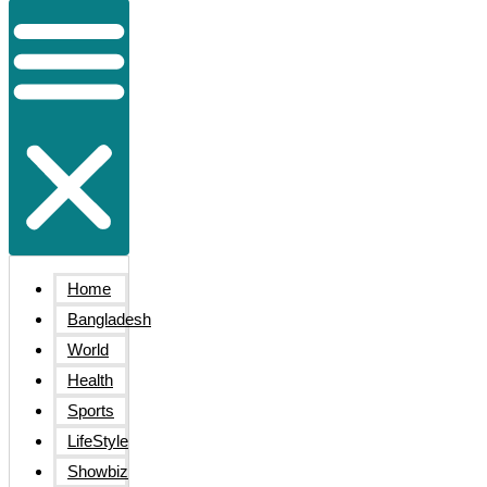
Home
Bangladesh
World
Health
Sports
LifeStyle
Showbiz