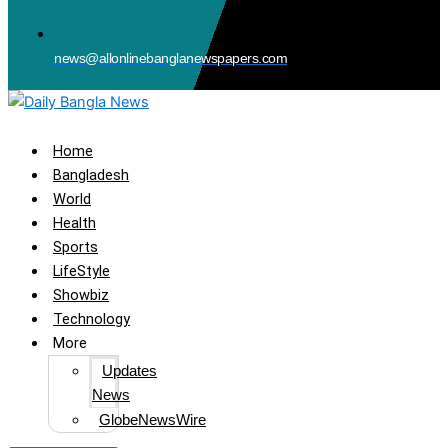
news@allonlinebanglanewspapers.com
Home
Bangladesh
World
Health
Sports
LifeStyle
Showbiz
Technology
More
Updates
News
GlobeNewsWire