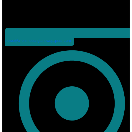
news@allonlinebanglanewspapers.com