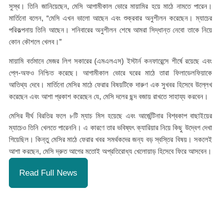
সুস্থ। তিনি জানিয়েছেন, মেসি আগামীকাল ভোরে মায়ামির হয়ে মাঠে নামতে পারেন।
মার্তিনো বলেন, “মেসি এখন ভালো আছেন এবং শুক্রবার অনুশীলন করেছেন। ম্যাচের
পরিকল্পনায় তিনি আছেন। শনিবারের অনুশীলন শেষে আমরা সিদ্ধান্ত নেবো তাকে নিয়ে
কোন কৌশলে খেলব।”
মায়ামি বর্তমানে মেজর লিগ সকারের (এমএলএস) ইস্টার্ন কনফারেন্সে শীর্ষে রয়েছে এবং
প্লে-অফও নিশ্চিত করেছে। আগামীকাল ভোরে ঘরের মাঠে তারা ফিলাডেলফিয়াকে
আতিথ্য দেবে। মার্তিনো মেসির মাঠে ফেরার বিষয়টিকে দারুণ এক সুখবর হিসেবে উল্লেখ
করেছেন এবং আশা প্রকাশ করেছেন যে, মেসি দলের ছন্দ বজায় রাখতে সাহায্য করবেন।
মেসির দীর্ঘ বিরতির ফলে ৮টি ম্যাচ মিস হয়েছে এবং আর্জেন্টিনার বিশ্বকাপ বাছাইয়ের
ম্যাচেও তিনি খেলতে পারেননি। এ কারণে তার ভবিষ্যৎ ক্যারিয়ার নিয়ে কিছু উদ্বেগ দেখা
গিয়েছিল। কিন্তু মেসির মাঠে ফেরার খবর সমর্থকদের জন্য বড় স্বস্তির বিষয়। সকলেই
আশা করছেন, মেসি দ্রুত আগের মতোই অপ্রতিরোধ্য খেলোয়াড় হিসেবে ফিরে আসবেন।
Read Full News