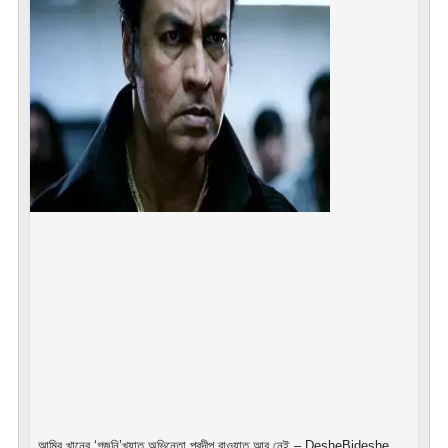
আমির খানের ‘গজনি’খ্যাত অভিনেতা প্রদীপ রাওয়াত আর নেই – DesheBideshe