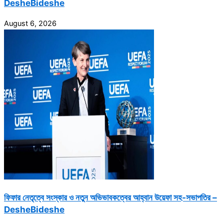
DesheBideshe
August 6, 2026
ফিফার নেতৃত্বে সংস্কার ও নতুন অভিভাবকত্বের আহ্বান উয়েফা সহ-সভাপতির –
DesheBideshe