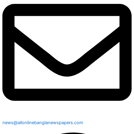
news@allonlinebanglanewspapers.com