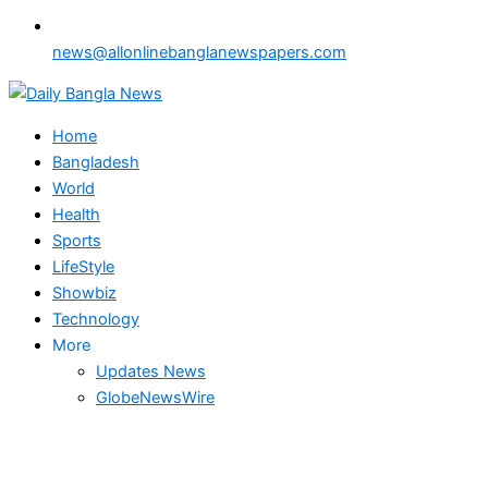
news@allonlinebanglanewspapers.com
Home
Bangladesh
World
Health
Sports
LifeStyle
Showbiz
Technology
More
Updates News
GlobeNewsWire