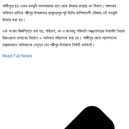
গাজীপুরে ছয় একর বনভূমি দখলদারদের হাত থেকে উদ্ধার করেছে বন বিভাগ। মঙ্গলবার
অভিযান চালিয়ে শ্রীপুর উপজেলার রাজেন্দ্রপুর পূর্ব বিটের কাপিলাতলী মৌজার ওই বনভূমি
উদ্ধার করা হয়।
এক সংবাদ বিজ্ঞপ্তিতে বলা হয়, পরিবেশ, বন ও জলবায়ু পরিবর্তন মন্ত্রণালয়ের উপদেষ্টা সৈয়দা
রিজওয়ানা হাসানের নির্দেশে এ অভিযান পরিচালনা করা হয়। গাজীপুর জেলা প্রশাসনের
তত্ত্বাবধানে অভিযানের নেতৃত্ব দেন শ্রীপুর উপজেলা নির্বাহী কর্মকর্তা।
Read Full News