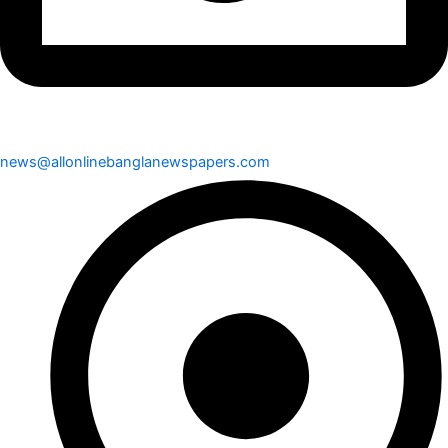
news@allonlinebanglanewspapers.com