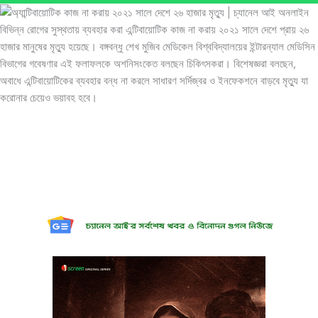
বিভিন্ন রোগের সুস্থতায় ব্যবহার করা এন্টিবায়োটিক কাজ না করায় ২০২১ সালে দেশে প্রায় ২৬
হাজার মানুষের মৃত্যু হয়েছে। বঙ্গবন্ধু শেখ মুজিব মেডিকেল বিশ্ববিদ্যালয়ের ইন্টারন্যাল মেডিসিন
বিভাগের গবেষণার এই ফলাফলকে অশনিসংকেত বলছেন চিকিৎসকরা। বিশেষজ্ঞরা বলছেন,
অবাধে এন্টিবায়োটিকের ব্যবহার বন্ধ না করলে সাধারণ সর্দিজ্বর ও ইনফেকশনে বাড়বে মৃত্যু যা
করোনার চেয়েও ভয়াবহ হবে।