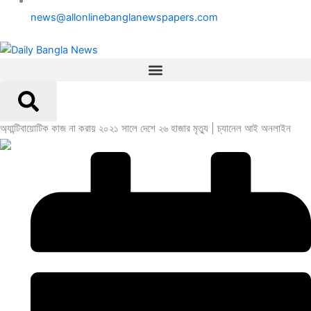
news@allonlinebanglanewspapers.com
অ্যান্টিবায়োটিক কাজ না করায় ২০২১ সালে দেশে ২৬ হাজার মৃত্যু | চ্যানেল আই অনলাইন