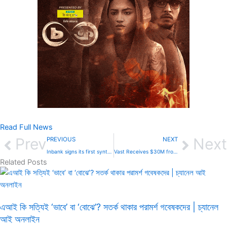
Read Full News
Prev
Next
PREVIOUS
NEXT
Inbank signs its first synthetic securitisation backed by solar panel loans to private individuals in Poland with the European Investment Bank Group
Vast Receives $30M from Australian Renewable Energy Agency for Green Technology to Decarbonise Australia’s Grid and Power Green Fuels Production
Related Posts
এআই কি সত্যিই ‘ভাবে’ বা ‘বোঝে’? সতর্ক থাকার পরামর্শ গবেষকদের | চ্যানেল
আই অনলাইন