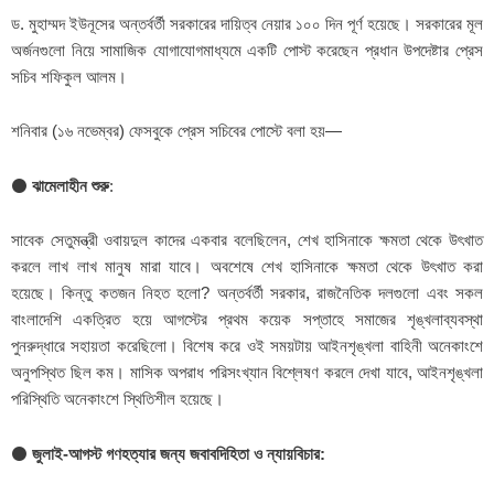
ড. মুহাম্মদ ইউনূসের অন্তর্বর্তী সরকারের দায়িত্ব নেয়ার ১০০ দিন পূর্ণ হয়েছে। সরকারের মূল
অর্জনগুলো নিয়ে সামাজিক যোগাযোগমাধ্যমে একটি পোস্ট করেছেন প্রধান উপদেষ্টার প্রেস
সচিব শফিকুল আলম।
শনিবার (১৬ নভেম্বর) ফেসবুকে প্রেস সচিবের পোস্টে বলা হয়—
⚫
ঝামেলাহীন শুরু
:
সাবেক সেতুমন্ত্রী
ওবায়দুল কাদের একবার বলেছিলেন, শেখ হাসিনাকে ক্ষমতা থেকে উৎখাত
করলে লাখ লাখ মানুষ মারা যাবে। অবশেষে শেখ হাসিনাকে ক্ষমতা থেকে উৎখাত করা
হয়েছে। কিন্তু কতজন নিহত হলো? অন্তর্বর্তী সরকার, রাজনৈতিক দলগুলো এবং সকল
বাংলাদেশি একত্রিত হয়ে আগস্টের প্রথম কয়েক সপ্তাহে সমাজের শৃঙ্খলাব্যবস্থা
পুনরুদ্ধারে সহায়তা করেছিলো। বিশেষ করে ওই সময়টায় আইনশৃঙ্খলা বাহিনী অনেকাংশে
অনুপস্থিত ছিল কম। মাসিক অপরাধ পরিসংখ্যান বিশ্লেষণ করলে দেখা যাবে, আইনশৃঙ্খলা
পরিস্থিতি অনেকাংশে স্থিতিশীল হয়েছে।
⚫
জুলাই-আগস্ট গণহত্যার জন্য জবাবদিহিতা ও ন্যায়বিচার: