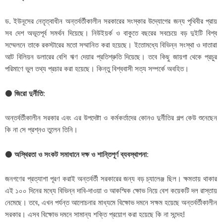
ড. ইউনূসের নেতৃত্বাধীন অন্তর্বর্তীকালীন সরকারের সংস্কার উদ্যোগের জন্য পৃথিবীর প্রায়
সব দেশ অভূতপূর্ব সমর্থন দিয়েছে। নিউইয়র্ক ও বাকুতে বছরের সবচেয়ে বড় দুইটি বিশ্ব
সম্মেলনে তাকে রকস্টারের মতো সম্মানিত করা হয়েছে। ইতোমধ্যে বিভিন্ন সংস্থা ও দাতারা
আট বিলিয়ন ডলারের বেশি ঋণ দেয়ার প্রতিশ্রুতি দিয়েছে। তবে কিছু জায়গা থেকে প্রচুর
পরিমাণে ভুল তথ্য প্রচার করা হয়েছে। কিন্তু বিশ্ববাসী সত্য সম্পর্কে অবহিত।
⚫
জিরো দুর্নীতি
:
অন্তর্বর্তীকালীন সরকার এবং এর উপদেষ্টা ও কর্মকর্তাদের কোনও দুর্নীতির গল্প কেউ শুনেছেন
কি না সে প্রশ্নও তুলেন তিনি।
⚫
অস্থিরতা ও সংকট সমাধানে দক্ষ ও শান্তিপূর্ণ ব্যবস্থাপনা
:
জনগণের প্রত্যাশা পূরণ করাই অন্তর্বর্তী সরকারের জন্য বড় চ্যালেঞ্জ ছিল। ক্ষমতায় থাকার
এই ১০০ দিনের মধ্যে বিভিন্ন দাবি-দাওয়া ও আকস্মিক ক্ষোভ নিয়ে বেশ কয়েকটি দল রাস্তায়
নেমেছে। তবে, এখন পর্যন্ত আলোচনার মাধ্যমে বিক্ষোভ দমনে সক্ষম হয়েছে অন্তর্বর্তীকালীন
সরকার। এসব বিক্ষোভ দমনে সামান্য শক্তি প্রয়োগ করা হয়েছে কি না সন্দেহ!