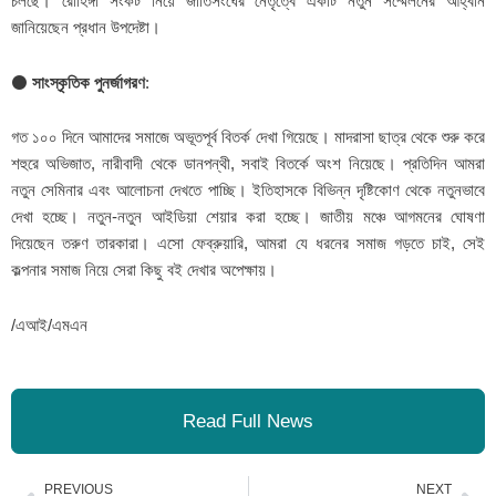
চলছে। রোহিঙ্গা সংকট নিয়ে জাতিসংঘের নেতৃত্বে একটি নতুন সম্মেলনের আহ্বান
জানিয়েছেন প্রধান উপদেষ্টা।
⚫
সাংস্কৃতিক পুনর্জাগরণ
:
গত ১০০ দিনে আমাদের সমাজে অভূতপূর্ব বিতর্ক দেখা গিয়েছে। মাদরাসা ছাত্র থেকে শুরু করে
শহুরে অভিজাত, নারীবাদী থেকে ডানপন্থী, সবাই বিতর্কে অংশ নিয়েছে। প্রতিদিন আমরা
নতুন সেমিনার এবং আলোচনা দেখতে পাচ্ছি। ইতিহাসকে বিভিন্ন দৃষ্টিকোণ থেকে নতুনভাবে
দেখা হচ্ছে। নতুন-নতুন আইডিয়া শেয়ার করা হচ্ছে। জাতীয় মঞ্চে আগমনের ঘোষণা
দিয়েছেন তরুণ তারকারা। এসো ফেব্রুয়ারি, আমরা যে ধরনের সমাজ গড়তে চাই, সেই
কল্পনার সমাজ নিয়ে সেরা কিছু বই দেখার অপেক্ষায়।
/এআই/এমএন
Read Full News
Prev
Ne
PREVIOUS
NEXT