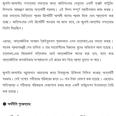
জুলাই-আগস্টের গণহত্যার তদন্তের জন্য জাতিসংঘের নেতৃত্বে একটি ফ্যাক্ট ফাইন্ডিং
মিশনকে আমন্ত্রণ জানায় অন্তর্বর্তী সরকার। এই মিশন সম্পূর্ণ স্বাধীনভাবে কাজ করছে।
তারা তদন্তের ভিত্তিতে প্রথম রিপোর্টটি আগামী মাসের প্রথম দিকে দেবে প্রত্যাশা করা
হচ্ছে। জাতিসংঘের সেই রিপোর্টটি পাওয়ার পর জানা যাবে, কে জুলাই-আগস্টের গণহত্যার
নির্দেশ দিয়েছিল।
এছাড়া, আন্তর্জাতিক অপরাধ ট্রাইব্যুনাল পৃথকভাবে এসব হত্যাকাণ্ডের তদন্ত করছে।
সাবেক প্রধানমন্ত্রী শেখ হাসিনা ও তার সহযোগীদের বিরুদ্ধে খুনের অভিযোগ আনা হয়েছে।
হত্যাকাণ্ডের বিচারকার্য সত্যিকার অর্থে আন্তর্জাতিক মানের করা হবে, যাতে করে
আন্তর্জাতিক মানবাধিকার সংস্থাগুলো এই রায়ের মান নিয়ে প্রশ্ন তুলতে না পারে।
জুলাই-আগস্টের আন্দোলনে আহতদের জন্য বিনামূল্যে চিকিৎসা নিশ্চিত করেছে অন্তর্বর্তী
সরকার। সেই লক্ষ্যে শহীদদের পরিবারের জন্য ৩০ লাখ টাকা ঘোষণা করা হয়েছে। এছাড়াও
ক্ষতিগ্রস্ত ও শহীদদের পরিবারকে দেখাশোনা করার জন্য একটি ফাউন্ডেশন ইতোমধ্যে তৈরি
করা হয়েছে।
⚫
অর্থনীতি পুনরুদ্ধার: