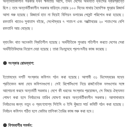
অন্তর্বর্তীকালীন সরকার যখন ক্ষমতায় আসে, তখন দেশের অর্থনীতি ধ্বংসের দ্বারপ্রান্তে
ছিল। তবে অন্তর্বর্তীকালীন সরকার দায়িত্ব নেয়ার ১০০ দিনের মাথায় বৈদেশিক মুদ্রার রিজার্ভ
আসা শুরু হয়েছে। রিজার্ভে হাত না দিয়েই বিলিয়ন ডলারের পেমেন্ট পরিশোধ করা হয়েছে।
রফতানি খাতেও সুবাতাস বইছে, সেপ্টেম্বরে ৭ শতাংশ এবং অক্টোবরের ২০ শতাংশের বেশি
রফতানি আয় বেড়েছে।
ব্যাংকিং খাত অনেকটা স্থিতিশীল হয়েছে। অর্থনীতিকে পুনরায় গতিশীল করতে দেশের সেরা
অর্থনীতিবিদদের নিয়োগ দেয়া হয়েছে। তারা নিঃসন্দেহে প্রশংসনীয় কাজ করেছে।
⚫
সংস্কার রোডম্যাপ:
ইতোমধ্যে দশটি সংস্কার কমিশন গঠন করা হয়েছে। আগামী ৩১ ডিসেম্বরের মধ্যে
প্রতিবেদন জমা দেবে কমিশনগুলো। সেই রিপোর্টগুলো নিয়ে রাজনৈতিক দলগুলোর সঙ্গে
আলোচনা করবে অন্তর্বর্তী সরকার। দেশে কী ধরনের সংস্কার প্রয়োজন, সে বিষয়ে ঐক্যমত
পোষণ করা হলে নির্বাচনের তারিখ ঘোষণা করবে অন্তর্বর্তীকালীন সরকার। আলাদাভাবে
নির্বাচনের জন্য নতুন ও গ্রহণযোগ্য সিইসি ও ইসি খুঁজতে সার্চ কমিটি গঠন করা হয়েছে।
নির্বাচন কমিশন গঠিত হলে ভোটার তালিকা তৈরির কাজ শুরু করা হবে।
⚫
বিশ্ববাসীর সমর্থন: