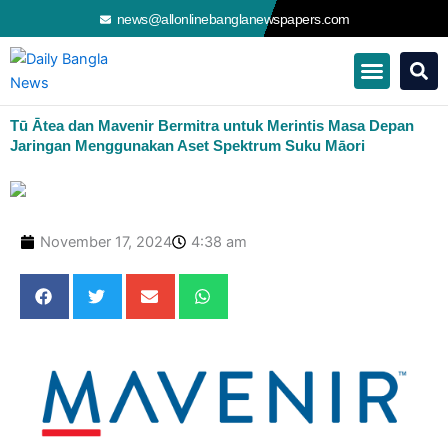
Skip
news@allonlinebanglanewspapers.com
to
content
Tū Ātea dan Mavenir Bermitra untuk Merintis Masa Depan
Jaringan Menggunakan Aset Spektrum Suku Māori
November 17, 2024
4:38 am