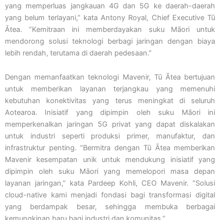
yang memperluas jangkauan 4G dan 5G ke daerah-daerah
yang belum terlayani,” kata Antony Royal, Chief Executive Tū
Ātea. “Kemitraan ini memberdayakan suku Māori untuk
mendorong solusi teknologi berbagi jaringan dengan biaya
lebih rendah, terutama di daerah pedesaan.”
Dengan memanfaatkan teknologi Mavenir, Tū Ātea bertujuan
untuk memberikan layanan terjangkau yang memenuhi
kebutuhan konektivitas yang terus meningkat di seluruh
Aotearoa. Inisiatif yang dipimpin oleh suku Māori ini
memperkenalkan jaringan 5G privat yang dapat diskalakan
untuk industri seperti produksi primer, manufaktur, dan
infrastruktur penting. “Bermitra dengan Tū Ātea memberikan
Mavenir kesempatan unik untuk mendukung inisiatif yang
dipimpin oleh suku Māori yang memelopori masa depan
layanan jaringan,” kata Pardeep Kohli, CEO Mavenir. “Solusi
cloud-native kami menjadi fondasi bagi transformasi digital
yang berdampak besar, sehingga membuka berbagai
kemungkinan baru bagi industri dan komunitas.”