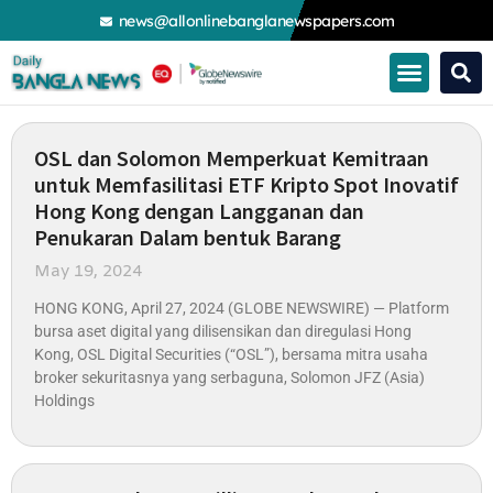
Skip
news@allonlinebanglanewspapers.com
to
content
Page
Page
Page
Page
Page
Page
Page
OSL dan Solomon Memperkuat Kemitraan
untuk Memfasilitasi ETF Kripto Spot Inovatif
Hong Kong dengan Langganan dan
Penukaran Dalam bentuk Barang
May 19, 2024
HONG KONG, April 27, 2024 (GLOBE NEWSWIRE) — Platform
bursa aset digital yang dilisensikan dan diregulasi Hong
Kong, OSL Digital Securities (“OSL”), bersama mitra usaha
broker sekuritasnya yang serbaguna, Solomon JFZ (Asia)
Holdings