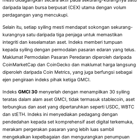
mesti didagangkan secara aktif pada sekurang-kurangnya satu
daripada lapan bursa berpusat (CEX) utama dengan volum
perdagangan yang mencukupi.
Selain itu, setiap syiling mesti mendapat sokongan sekurang-
kurangnya satu daripada tiga penjaga untuk memastikan
integriti dan keselamatan aset. Indeks memberi tumpuan
kepada syiling dengan permodalan pasaran edaran yang telus.
Maklumat Permodalan Pasaran Peredaran diperoleh daripada
CoinMarketCap dan CoinGecko dan maklumat harga langsung
diperoleh daripada Coin Metrics, yang juga berfungsi sebagai
ejen pengiraan indeks pihak ketiga GMCI.
Indeks
GMCI 30
menyerlah dengan menampilkan 30 syiling
teratas dalam alam aset GMCI, tidak termasuk stablecoin, aset
terbungkus dan aset yang dipertaruhkan seperti USDC, WBTC
dan stETH. Indeks ini menyediakan pedagang dengan
pendedahan kepada set komprehensif aset digital terkemuka,
merakam pergerakan pasaran yang lebih luas sambil
mengekalkan kepelbagaian dan mengurangkan penumpuan