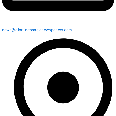
news@allonlinebanglanewspapers.com