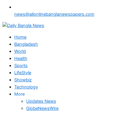
news@allonlinebanglanewspapers.com
Home
Bangladesh
World
Health
Sports
LifeStyle
Showbiz
Technology
More
Updates News
GlobeNewsWire