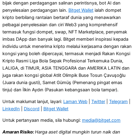
bijak dengan perdagangan salinan perintisnya, bot AI dan
penyelesaian perdagangan lain.
Bitget Wallet
ialah dompet
kripto berbilang rantaian bertaraf dunia yang menawarkan
pelbagai penyelesaian dan ciri Web3 yang komprehensif
termasuk fungsi dompet, swap, NFT Marketplace, penyemak
imbas DApp dan banyak lagi. Bitget memberi inspirasi kepada
individu untuk menerima kripto melalui kerjasama dengan rakan
kongsi yang boleh dipercayai, termasuk menjadi Rakan Kongsi
Kripto Rasmi Liga Bola Sepak Profesional Terkemuka Dunia,
LALIGA, di TIMUR, ASIA TENGGARA dan AMERIKA LATIN dan
juga rakan kongsi global Atlit Olimpik Buse Tosun Çavuşoğlu
(Juara dunia gusti), Samet Gümüş (Pemenang pingat emas
tinju) dan İlkin Aydın (Pasukan kebangsaan bola tampar).
Untuk maklumat lanjut, layari:
Laman Web
|
Twitter
|
Telegram
|
LinkedIn
|
Discord
|
Bitget Wallet
Untuk pertanyaan media, sila hubungi:
media@bitget.com
Amaran Risiko:
Harga aset digital mungkin turun naik dan