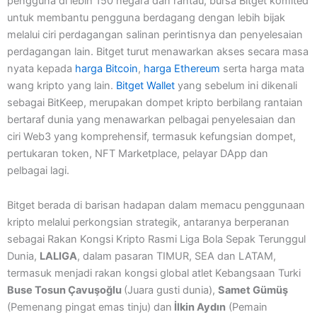
pengguna di lebih 150 negara dan rantau, bursa Bitget komited
untuk membantu pengguna berdagang dengan lebih bijak
melalui ciri perdagangan salinan perintisnya dan penyelesaian
perdagangan lain. Bitget turut menawarkan akses secara masa
nyata kepada
harga Bitcoin
,
harga Ethereum
serta harga mata
wang kripto yang lain.
Bitget Wallet
yang sebelum ini dikenali
sebagai BitKeep, merupakan dompet kripto berbilang rantaian
bertaraf dunia yang menawarkan pelbagai penyelesaian dan
ciri Web3 yang komprehensif, termasuk kefungsian dompet,
pertukaran token, NFT Marketplace, pelayar DApp dan
pelbagai lagi.
Bitget berada di barisan hadapan dalam memacu penggunaan
kripto melalui perkongsian strategik, antaranya berperanan
sebagai Rakan Kongsi Kripto Rasmi Liga Bola Sepak Terunggul
Dunia,
LALIGA
, dalam pasaran TIMUR, SEA dan LATAM,
termasuk menjadi rakan kongsi global atlet Kebangsaan Turki
Buse Tosun Çavuşoğlu
(Juara gusti dunia),
Samet Gümüş
(Pemenang pingat emas tinju) dan
İlkin Aydın
(Pemain