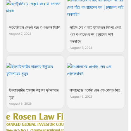
অস্ট্রেলিয়ায় সেঞ্চুরি করে যা বললেন মিরাজ
জাতিসংঘের এআই হ্যাকাথনে বিশ্বের সেরা
August 7, 2026
পাঁচে বাংলাদেশের দল | চ্যানেল আই
অনলাইন
August 7, 2026
ছিনতাইকারীর হামলায় উগান্ডার ফুটবলারের
বাংলাদেশের ওপেনিং যেন এক গোলকধাঁধা!
August 6, 2026
মৃত্যু
August 6, 2026