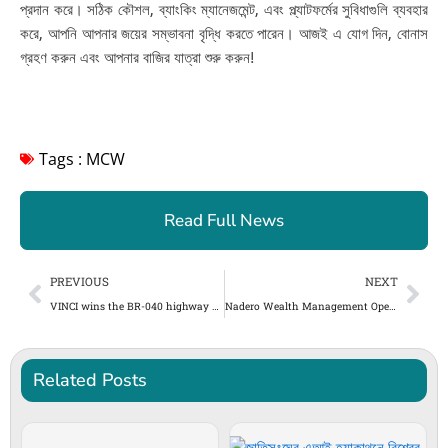
প্রদান করে। সঠিক কৌশল, ব্যাংকিং ম্যানেজমেন্ট, এবং প্ল্যাটফর্মের সুবিধাগুলি ব্যবহার
করে, আপনি আপনার জয়ের সম্ভাবনা বৃদ্ধি করতে পারেন। আজই
এ যোগ দিন, বোনাস
গ্রহণ করুন এবং আপনার বাজির যাত্রা শুরু করুন!
Tags :
MCW
Read Full News
Prev
Nex
PREVIOUS
NEXT
VINCI wins the BR-040 highway concession in Brazil between Belo Horizonte and Cristalina
Nadero Wealth Management Opens New Tax Consultancy in Jersey
Related Posts