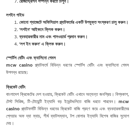
রেজিস্ট্রেশন সম্পন্ন করতে টিপুন।
লগইন গাইড
কোনো গ্যাজেটে অফিসিয়াল প্ল্যাটফর্মের একটি উপযুক্ত সংস্করণ চালু করুন।
‘লগইন’ আইকনে ক্লিক করুন।
ব্যবহারকারীর নাম এবং পাসওয়ার্ড প্রদান করুন।
‘লগ ইন করুন’ এ ক্লিক করুন।
স্পোর্টস বেটিং এবং ক্যাসিনো গেমস
mcw casino
প্ল্যাটফর্মে বিভিন্ন ধরণের স্পোর্টস বেটিং এবং ক্যাসিনো গেমস
উপলব্ধ রয়েছে:
ক্রিকেট বেটিং
বাংলাদেশ ক্রিকেটের দেশ হওয়ায়, ক্রিকেট বেটিং এখানে অত্যন্ত জনপ্রিয়। বিশ্বকাপ,
টেস্ট সিরিজ, টি-টোয়েন্টি ইত্যাদি বড় ইভেন্টগুলিতে বাজি ধরতে পারবেন।
mcw
casino
প্ল্যাটফর্মটি বিভিন্ন ধরনের ক্রিকেট বাজি গ্রহণ করে এবং ব্যবহারকারীদের
প্লেয়ার অফ দ্যা ম্যাচ, শীর্ষ ব্যাটসম্যান, টপ বোলার ইত্যাদি বিশেষ বাজির সুযোগ
দেয়।