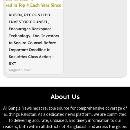
ROSEN, RECOGNIZED
INVESTOR COUNSEL,
Encourages Rackspace
Technology, Inc. Investors
to Secure Counsel Before
Important Deadline in
Securities Class Action –
RXT
August 6, 2026
About Us
All Bangla News most reliable source for comprehensive coverage of
all things Pakistan. As a dedicated news platform, we are committed
to delivering accurate, unbiased, and timely information to our
readers, both within all districts of Bangladash and across the globe.