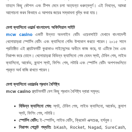
তাহলে কিছু কৌশল এবং টিপস মেনে চলা অত্যন্ত গুরুত্বপূর্ণ। এই নিবন্ধে, আমরা
আলোচনা করব কিভাবে
এ আপনার জয়ের সম্ভাবনা বৃদ্ধি করা যায়।
মেগা ক্যাসিনো ওয়ার্ল্ড বাংলাদেশ: অফিসিয়াল সাইট
mcw casino
একটি উন্নত অনলাইন বেটিং ওয়েবসাইট যেখানে বাংলাদেশী
খেলোয়াড়রা স্পোর্টস বেটিং এবং ক্যাসিনো গেমিং উপভোগ করতে পারেন। ২০১৫ সালে
প্রতিষ্ঠিত এই প্ল্যাটফর্মটি কুরাকাও লাইসেন্সের অধীনে কাজ করে, যা এটিকে বৈধ এবং
নিরাপদ করে তোলে। খেলোয়াড়রা বিভিন্ন ক্যাসিনো গেম যেমন স্লট, টেবিল গেম, লাইভ
ক্যাসিনো, আর্কেড, ক্র্যাশ স্লট, ফিশিং গেম, লটারি এবং স্পোর্টস বেটিং অপশনগুলিতে
প্রকৃত অর্থ বাজি রাখতে পারেন।
মেগা ক্যাসিনো ওয়ার্ল্ডের প্রধান বৈশিষ্ট্য
mcw casino
প্ল্যাটফর্মটি বেশ কিছু প্রধান বৈশিষ্ট্য দ্বারা সমৃদ্ধ:
বিভিন্ন ক্যাসিনো গেম:
স্লট, টেবিল গেম, লাইভ ক্যাসিনো, আর্কেড, ক্র্যাশ
স্লট, ফিশিং গেম, লটারি।
স্পোর্টস বেটিং:
ই-স্পোর্টস, লাইভ বেটিং, ক্রিকেট এক্সচেঞ্জ, হর্সবুক।
নিরাপদ পেমেন্ট পদ্ধতি:
bKash, Rocket, Nagad, SureCash,