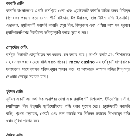
কাবাডি বেটিং
কাবাডি বাংলাদেশের একটি জনপ্রিয় খেলা এবং
প্ল্যাটফর্মটি কাবাডি বাজির জন্য বিভিন্ন
বিশেষত্ব প্রদান করে যেমন শীর্ষ রাইডার, টপ ট্যাকল, হাফ-টাইম বাজি ইত্যাদি।
এছাড়াও, প্ল্যাটফর্মটি সরাসরি কাবাডি প্রো লিগ, বিশ্বকাপ এবং এশিয়া কাপ সহ প্রধান
চ্যাম্পিয়নশিপের বিজয়ীদের ভবিষ্যদ্বাণী করার সুযোগ দেয়।
ঘোড়দৌড় বেটিং
হর্সবুক বিভাগটি ঘোড়দৌড়ের সব ধরনের রেস কভার করে। আপনি ফ্ল্যাট এবং স্টিপলচেজ
সহ সমস্ত ধরণের রেসে বাজি ধরতে পারেন।
mcw casino
এর হর্সবুকটি সাম্প্রতিক
ফলাফলের সাথে ব্যাপক পরিসংখ্যান প্রদান করে, যা আপনাকে আপনার বাজির সিদ্ধান্ত
নেওয়ার ক্ষেত্রে সহায়ক হবে।
ফুটবল বেটিং
ফুটবল একটি আন্তর্জাতিক জনপ্রিয় খেলা এবং
প্ল্যাটফর্মটি বিশ্বকাপ, ইউরোপিয়ান লীগ,
চ্যাম্পিয়ন্স লিগ ইত্যাদি প্রতিযোগিতায় বাজি ধরার সুযোগ দেয়। প্ল্যাটফর্মটি সরাসরি
বাজি, প্রথম স্কোরার, পেনাল্টি এবং লাল কার্ডের মত বিভিন্ন ম্যাচের বিশেষত্বে বাজি
ধরার সুবিধা প্রদান করে।