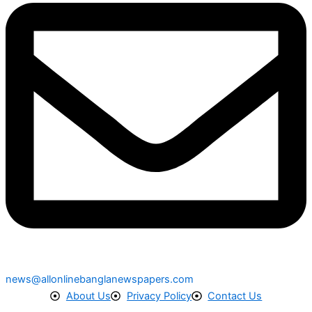
news@allonlinebanglanewspapers.com
About Us
Privacy Policy
Contact Us