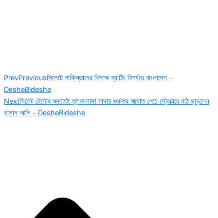
Prev
Previous
সিলেটে পাকিস্তানের বিপক্ষে ব্যাটিং বিপর্যয়ে বাংলাদেশ –
DesheBideshe
Next
সিলেট টেস্টের শুরুতেই তুলকালাম! মাথায় গুরুতর আঘাত পেয়ে স্ট্রেচারে মাঠ ছাড়লেন
হাসান আলি – DesheBideshe