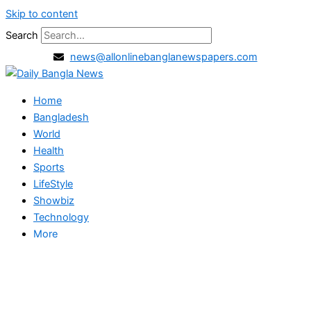
Skip to content
Search
news@allonlinebanglanewspapers.com
Home
Bangladesh
World
Health
Sports
LifeStyle
Showbiz
Technology
More