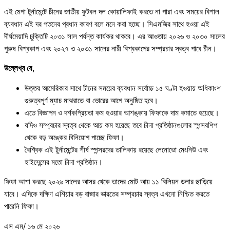
এই মেগা টুর্নামেন্টে চীনের জাতীয় ফুটবল দল কোয়ালিফাই করতে না পারা এবং সময়ের বিশাল
ব্যবধান এই দর পতনের প্রধান কারণ বলে মনে করা হচ্ছে। সিএমজির সাথে হওয়া এই
দীর্ঘমেয়াদি চুক্তিটি ২০৩১ সাল পর্যন্ত কার্যকর থাকবে। এর আওতায় ২০২৬ ও ২০৩০ সালের
পুরুষ বিশ্বকাপ এবং ২০২৭ ও ২০৩১ সালের নারী বিশ্বকাপের সম্প্রচার স্বত্ব পাবে চীন।
উল্লেখ্য যে,
উত্তর আমেরিকার সাথে চীনের সময়ের ব্যবধান সর্বোচ্চ ১৫ ঘণ্টা হওয়ায় অধিকাংশ
গুরুত্বপূর্ণ ম্যাচ মাঝরাতে বা ভোরের আগে অনুষ্ঠিত হবে।
এতে বিজ্ঞাপন ও দর্শকপ্রিয়তা কম হওয়ার আশঙ্কায় ফিফাকে দাম কমাতে হয়েছে।
যদিও সম্প্রচার স্বত্ব থেকে আয় কম হয়েছে তবে চীনা প্রতিষ্ঠানগুলোর স্পন্সরশিপ
থেকে বড় অঙ্কের বিনিয়োগ পাচ্ছে ফিফা।
বৈশ্বিক এই টুর্নামেন্টের শীর্ষ স্পন্সরদের তালিকায় রয়েছে লেনোভো মেংনিউ এবং
হাইসেন্সের মতো চীনা প্রতিষ্ঠান।
ফিফা আশা করছে ২০২৬ সালের আসর থেকে তাদের মোট আয় ১১ বিলিয়ন ডলার ছাড়িয়ে
যাবে। এদিকে দক্ষিণ এশিয়ার বড় বাজার ভারতের সম্প্রচার স্বত্ব এখনো নিশ্চিত করতে
পারেনি ফিফা।
এস এম/ ১৬ মে ২০২৬