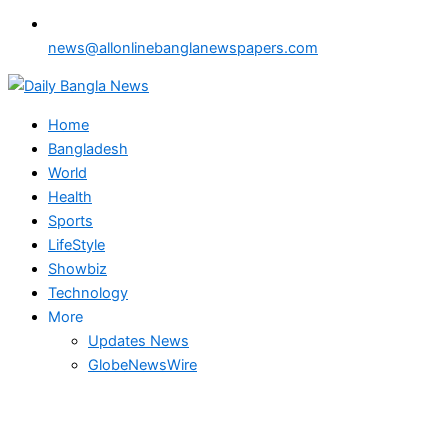
news@allonlinebanglanewspapers.com
Home
Bangladesh
World
Health
Sports
LifeStyle
Showbiz
Technology
More
Updates News
GlobeNewsWire