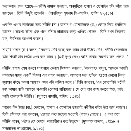
অনেকবার এমন হয়েছে—নবীজি নামাজ পড়ছেন, অন্যদিকে হাসান ও হোসাইন তাঁর কাঁধে চড়ে
বসেছেন। তিনি কিছুই বলেননি। (তাখরিজুল মুসনাদ লি-শুয়াইব, হাদিস ২০,৫১৬)
একদিন এশার নামাজের সময় নবীজি (সা.) হাসান বা হোসাইনকে (রা.) কোলে নিয়ে মসজিদে
আসেন। তারপর তাঁকে এক পাশে বসিয়ে নামাজের জন্য এগিয়ে গেলেন। তিনি যখন সিজদায়
যান, দীর্ঘসময় অপেক্ষা করেন।
সাহাবি শাদ্দাদ (রা.) বলেন, ‘সিজদায় দেরি হচ্ছে বলে আমি মাথা উঠিয়ে দেখি, নবীজি সেজদারত
আর শিশুটি তার পিঠের ওপর বসে আছে। (এই দৃশ্য দেখে) আমি আবার সিজদায় চলে গেলাম।’
নবীজি নামাজ শেষ করলে সাহাবায়ে কেরাম জিজ্ঞাসা করলেন, ‘আল্লাহর রাসুল, আজকে আপনি
নামাজের মধ্যে একটি সিজদা এত লম্বা করেছেন, আমাদের মনে হচ্ছিল হয়তো কোনো ভিন্ন
ব্যাপার ঘটছে অথবা আপনার ওপর ওহি নাজিল হচ্ছে।’ তিনি বললেন, ‘এর কোনোটাই ঘটেনি;
বরং আমার নাতি আমাকে সওয়ারি (ঘোড়া) বানিয়েছে। সে যেন তার কাজ করতে পারে, তাই
আমি তাড়াতাড়ি উঠিনি।’ (সুনানে নাসায়ি, হাদিস: ১,১৪১)
আরেক দিন উমর (রা.) দেখলেন, হাসান ও হোসাইন দুজনেই নবীজির কাঁধে উঠে বসে আছেন।
তিনি রসিকতা করে বললেন, ‘তোমরা কত উত্তম সওয়ারি (বাহন) পেয়েছ।’ এ কথা শুনে
নবীজি বলেন, ‘এটাও তো দেখবে, আরোহীরাও কত উত্তম!’ (মুসনাদে বাজ্জার, ১/৪১৮ ও
মাজমাউজ জাওয়ায়েদ, ৯/১৮১)