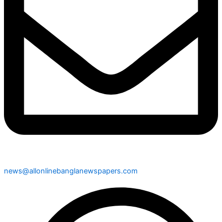
news@allonlinebanglanewspapers.com