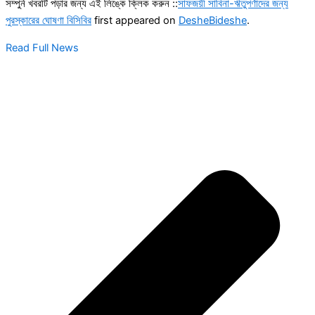
সম্পুর্ন খবরটি পড়ার জন্য এই লিঙ্কে ক্লিক করুন ::
সাফজয়ী সাবিনা-ঋতুপর্ণাদের জন্য
পুরস্কারের ঘোষণা বিসিবির
first appeared on
DesheBideshe
.
Read Full News