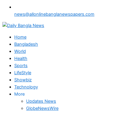
news@allonlinebanglanewspapers.com
Home
Bangladesh
World
Health
Sports
LifeStyle
Showbiz
Technology
More
Updates News
GlobeNewsWire