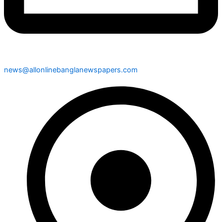
news@allonlinebanglanewspapers.com