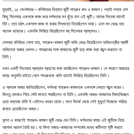
মুম্বাই, ২৫ সেপ্টেম্বর – বলিউডের বিখ্যাত জুটি শাহরুখ খান ও কাজল। নব্বই দশকে বেশ
কিছু সিনেমায় একসঙ্গে কাজ করে দর্শকদের মন ছুঁয়ে যান এই জুটি। তাদের সিনেমা মানেই
হিট। তবে হঠাৎ একসঙ্গে কাজ না করার সিদ্ধান্ত নিয়েছিলেন তারা। এতে মন ভেঙে যায়
অনেক ভক্তের। এমনকি ফিরিয়ে দিয়েছিলেন বহু সিনেমার প্রস্তাবও।
সেসময় বলিউডে শোনা যায়, শাহরুখ-কাজল জুটি নাকি ভেঙে দিয়েছিলেন অভিনেত্রীর স্বামী
অভিনেতা অজয় দেবগন। শাহরুখের সঙ্গে কাজলের জুটি হয়ে কাজ করা পছন্দ করতেন না
তিনি।
তখন একটি সিনেমার প্রস্তাব গ্রহণের কথা ভাবছিলেন শাহরুখ-কাজল। সে কারণে অজয়ের
কাছে অনুমতি চাইতে গেলে শাহরুখকে খালি হাতেই ফিরিয়ে দিয়েছিলেন তিনি।
এ প্রসঙ্গে অজয় জানিয়েছিলেন, দর্শকরা শাহরুখ-কাজলকে একসঙ্গে দেখতে পছন্দ করেন।
কিন্তু কোথাও গিয়ে সেটা মানতে পারছিলেন না তিনি। এমনকি অজয়-কাজলের বিবাহবিচ্ছেদ
চেয়ে ভক্তরা নাকি ই-মেইলও করেন তাকে। ফলে বিতর্ক থেকে সেই মুহূর্তে নিজেকে সরিয়ে
রাখতে চেয়েছিলেন অজয়।
মূলত এ কারণেই শাহরুখ-কাজল জুটি ভেঙে দেন তিনি। দর্শকদের কাছে এই জুটিকে নিয়ে
আলাদা আবেগ তৈরি হয়। যা কিনা অজয়-কাজলের সম্পর্কের মধ্যে জটিলতা সৃষ্টি করতে