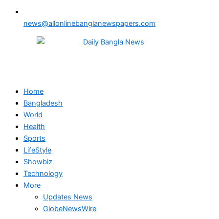
news@allonlinebanglanewspapers.com
Home
Bangladesh
World
Health
Sports
LifeStyle
Showbiz
Technology
More
Updates News
GlobeNewsWire