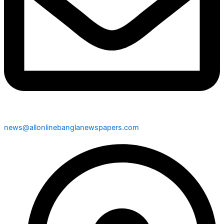
news@allonlinebanglanewspapers.com