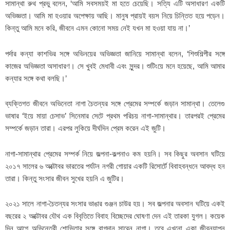
সামান্থা রুথ প্রভু বলেন, ‘আমি সবসময়ই মা হতে চেয়েছি। সত্যি এটি অসাধারণ একটি
অভিজ্ঞতা। আমি মা হওয়ার অপেক্ষায় আছি। মানুষ প্রায়ই বয়স নিয়ে চিন্তিত হয়ে পড়েন।
কিন্তু আমি মনে করি, জীবনে এমন কোনো সময় নেই যখন মা হওয়া যায় না।’
পর্দার কন্যা কাশভির সঙ্গে অভিনয়ের অভিজ্ঞতা জানিয়ে সামান্থা বলেন, ‘শিশুশিল্পীর সঙ্গে
কাজের অভিজ্ঞতা অসাধারণ। সে খুবই মেধাবী এবং সুন্দর। শুটিংয়ে মনে হয়েছে, আমি আমার
কন্যার সঙ্গে কথা বলছি।’
ব্যক্তিগত জীবনে অভিনেতা নাগা চৈতন্যর সঙ্গে প্রেমের সম্পর্কে জড়ান সামান্থা। তেলেগু
ভাষার ‘ইয়ে মায়া চেসাভ’ সিনেমার সেটে প্রথম পরিচয় নাগা-সামান্থার। তারপরই প্রেমের
সম্পর্কে জড়ান তারা। এরপর লুকিয়ে দীর্ঘদিন প্রেম করেন এই জুটি।
নাগা-সামান্থার প্রেমের সম্পর্ক নিয়ে জল্পনা-কল্পনাও কম হয়নি। সব কিছুর অবসান ঘটিয়ে
২০১৭ সালের ৬ অক্টোবর ভারতের পর্যটন নগরী গোয়ার একটি রিসোর্টে বিবাহবন্ধনে আবদ্ধ হন
তারা। কিন্তু সংসার জীবন সুখের হয়নি এ জুটির।
২০২১ সালে নাগা-চৈতন্যর সংসার ভাঙার গুঞ্জন চাউর হয়। সব জল্পনার অবসান ঘটিয়ে একই
বছরের ২ অক্টোবর যৌথ এক বিবৃতিতে বিবাহ বিচ্ছেদের ঘোষণা দেন এই তারকা যুগল। কয়েক
দিন আগে অভিনেত্রী শোভিতার সঙ্গে বাগদান সারেন নাগা। তবে এখনো একা জীবনযাপন