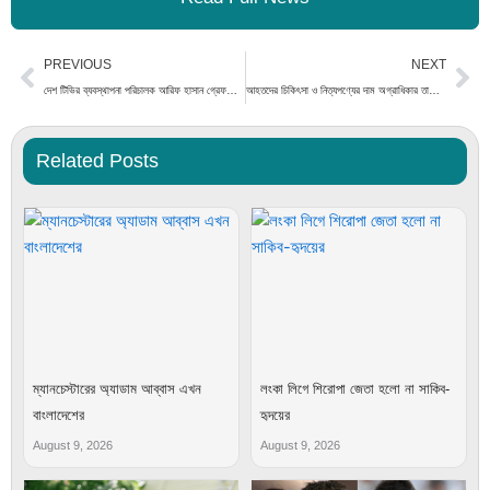
Prev
Ne
PREVIOUS
NEXT
দেশ টিভির ব্যবস্থাপনা পরিচালক আরিফ হাসান গ্রেফতার – DesheBideshe
আহতদের চিকিৎসা ও নিত্যপণ্যের দাম অগ্রাধিকার তালিকায় কত নম্বরে: তারেক রহমান
Related Posts
ম্যানচেস্টারের অ্যাডাম আব্বাস এখন
লংকা লিগে শিরোপা জেতা হলো না সাকিব-
বাংলাদেশের
হৃদয়ের
August 9, 2026
August 9, 2026