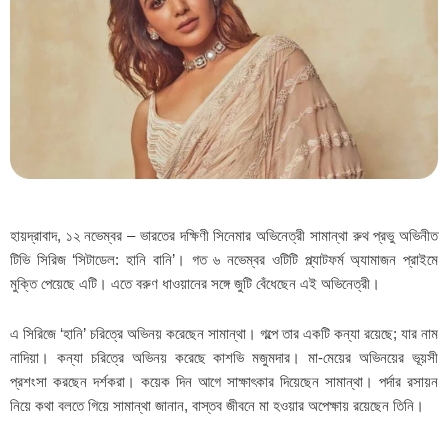
হায়দ্রাবাদ, ১২ নভেম্বর – ভারতের দক্ষিণী সিনেমার অভিনেত্রী সামান্থা রুথ প্রভু অভিনীত
টিভি সিরিজ ‘সিটাডেল: হানি বানি’। গত ৬ নভেম্বর ওটিটি প্ল্যাটফর্ম অ্যামাজন প্রাইমে
মুক্তি পেয়েছে এটি। এতে বরুণ ধাওয়ানের সঙ্গে জুটি বেঁধেছেন এই অভিনেত্রী।
এ সিরিজে ‘হানি’ চরিত্রে অভিনয় করেছেন সামান্থা। গল্পে তার একটি কন্যা রয়েছে; যার নাম
নাদিয়া। কন্যা চরিত্রে অভিনয় করেছে কাশভি মজুমদার। মা-মেয়ের অভিনয়ের ভূয়সী
প্রশংসা করছেন দর্শকরা। কয়েক দিন আগে সাক্ষাৎকার দিয়েছেন সামান্থা। পর্দার রসায়ন
নিয়ে কথা বলতে গিয়ে সামান্থা জানান, বাস্তব জীবনে মা হওয়ার অপেক্ষায় রয়েছেন তিনি।