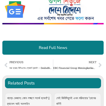
Read Full News
Prev
Ne
PREVIOUS
NEXT
শুরু ‌হয়েছে বিপিএলের প্লেয়ার্স ড্রাফট – DesheBideshe
EBC Financial Group Meningkatkan Likuiditas dan Menurunkan Biaya Trading untuk Indeks Saham Utama
Related Posts
খাদ্যে ভেজাল: কোন লক্ষ্মণে সতর্ক হবেন? |
সেই ভিনিসিয়ুসই এখন মরিনহোর ‘চোখের
চ্যানেল আই অনলাইন
মণি’!