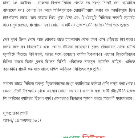
ঢাকা, ১৪ অক্টোবর – ভারতের বিপক্ষে সিরিজ খেলতে বড় স্বপ্ন নিয়েই দেশ ছেড়েছিল
বাংলাদেশ দল। কেননা এর আগে পাকিস্তানকে হোয়াইটওয়াশ করার বড় আত্মবিশ্বাস ছিল
টাইগারদের মাঝে। তবে ভারতে গিয়ে পুরো টেস্ট এবং টি-টোয়েন্টি সিরিজের সবকটি ম্যাচেই
হারের মুখ দেখেছে বাংলাদেশ দল। কোনো একটি ম্যাচেও পারেনি প্রতিযোগিতা গড়ে তুলতে।
সেই ব্যর্থ মিশন শেষে আজ রোববার রাতে হায়দরাবাদ থেকে ঢাকা এসে পৌঁছেছে টাইগাররা।
দলের সঙ্গে সব ক্রিকেটার এবং কোচিং স্টাফরা ফিরেছেন। মূলত হায়দরাবাদ থেকে চাটার্ড
ফ্লাইটে ফিরেছে টাইগাররা, দলের সঙ্গে এসেছেন তামিম ইকবালও। এছাড়া ক্রিকেটারদের
রিসিভ করতে বিমান বন্দরে ছিলেন বিসিবি পরিচালক নাজমুল আবেদিন ফাহিম। এদিকে
কয়েকদিন বাদেই শুরু হতে যাচ্ছে দক্ষিণ আফ্রিকা সিরিজের প্রস্তুতি।
সবশেষ ভারত সিরিজে অবশ্য ক্রিকেটারদের মধ্যে ব্যাটিংয়ের দুর্বলতা বেশি লক্ষ্য করা গেছে।
কেননা টেস্টে টপ অর্ডার থেকে আসেনি কোনো বড় রান। এমনকি সবশেষ টি-টোয়েন্টি সিরিজেও
টপ অর্ডারের ব্যাটাররা ছিলেন ব্যর্থ। বোলাররাও নিজেদের প্রমাণ করতে পারেননি যথাযথভাবে।
সূত্র: ঢাকা পোস্ট
আইএ/ ১৪ অক্টোবর ২০২৪