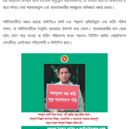
এর অন্যতম বৈশিষ্ট্য হলো টিইউভি ফ্লুয়েন্সি সার্টিফিকেশন, যা নিশ্চিত করে যে ডিভাইসটি ৫
বছর পর্যন্ত সেরা পারফরম্যান্স এবং ব্যবহারকারীর স্বাচ্ছন্দ্য অভিজ্ঞতা বজায় রাখবে।
স্মার্টফোনটিতে আরও রয়েছে আইপি৫৪ ডাস্ট এবং স্প্ল্যাশ রেজিস্ট্যান্স এবং কর্নিং গরিলা
গ্লাস, যা স্মার্টফোনটিকে দৈনন্দিন ব্যবহারে টেকসই করে তোলে। ব্যবহারকারীর হাত থেকে
হঠাৎ ফোন পড়ে যাওয়া বা কঠিন পরিবেশের মধ্যে পড়লেও টাইটান আর্মার প্রোটেকশন
ফোনটিকে একইভাবে শক্তিশালী ও স্টাইলিশ রাখে।