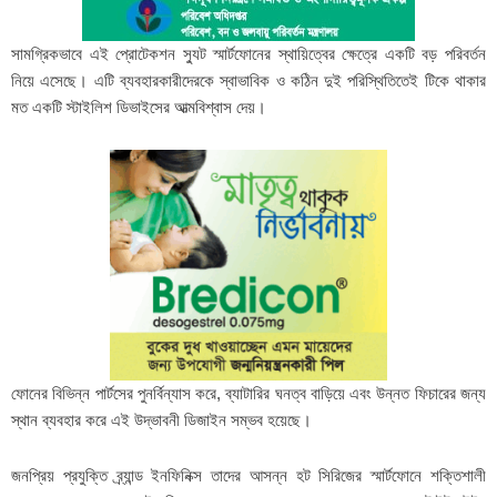
সামগ্রিকভাবে এই প্রোটেকশন স্যুট স্মার্টফোনের স্থায়িত্বের ক্ষেত্রে একটি বড় পরিবর্তন
নিয়ে এসেছে। এটি ব্যবহারকারীদেরকে স্বাভাবিক ও কঠিন দুই পরিস্থিতিতেই টিকে থাকার
মত একটি স্টাইলিশ ডিভাইসের আত্মবিশ্বাস দেয়।
ফোনের বিভিন্ন পার্টসের পুনর্বিন্যাস করে, ব্যাটারির ঘনত্ব বাড়িয়ে এবং উন্নত ফিচারের জন্য
স্থান ব্যবহার করে এই উদ্ভাবনী ডিজাইন সম্ভব হয়েছে।
জনপ্রিয় প্রযুক্তি ব্র্যান্ড ইনফিনিক্স তাদের আসন্ন হট সিরিজের স্মার্টফোনে শক্তিশালী