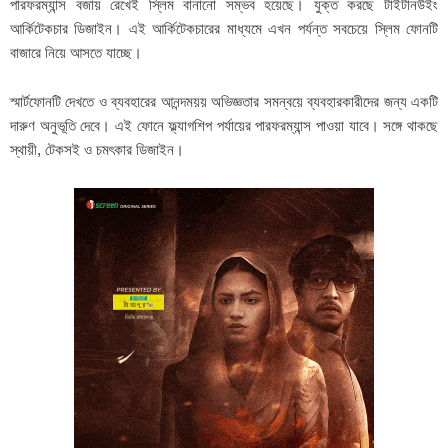
পারফরম্যান্স বজায় রেখেই স্লিম বানানো সম্ভব হয়েছে। যুক্ত করছে টাইটানউইং
আর্কিটেকচার ডিজাইন। এই আর্কিটেকচারের মাধ্যমে এখন পর্যন্ত সবচেয়ে স্লিম ফোনটি
বাজারে নিয়ে আসতে যাচ্ছে।
স্মার্টফোনটি দেখতে ও ব্যবহারের আনন্দময়য় অভিজ্ঞতার সমন্বয়ে ব্যবহারকারীদের জন্য একটি
দারুণ অনুভূতি দেবে। এই ফোনে ফ্ল্যাগশিপ পর্যায়ের পারফরম্যান্স পাওয়া যাবে। সঙ্গে থাকছে
স্থায়ী, টেকসই ও চমৎকার ডিজাইন।