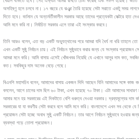
খেয়াল থাকতে হবে। সেই ঐক্যটা আমরা রাখতে চেষ্টা করেছি এবং সফল হয়েছি। জাতি
অসহিষ্ণু হলে চলবে না। ১৭ বছরে যে ঝঞ্ঝা তৈরি হয়েছে সেটা সরাতে একটু সময় লাগ
দিতে হবে। বর্তমান যে অন্তর্বর্তীকালীন সরকার আছে তাদের প্রত্যেকটা সেক্টরে হাত দেও
আমি মনে করি না। নির্বাচিত সরকার এলে তারা এই সংস্কার করবে।
তিনি আরও বলেন, এত বড় একটি অভ্যুত্থানের পরে আমরা যদি ধৈর্য না ধরি তাহলে ত
এখন একটি সুষ্ঠু নির্বাচন চায়। এই নির্বাচন সুষ্ঠুভাবে করার জন্য যে সংস্কার প্রয়োজন
আমরা মনে করি। আমি বাসায় এসেই খোঁজখবর নিয়েছি যে এখানে আলুর দাম কত, সবজির
কত। সবকিছুর দাম অনেক বেড়ে গেছে।
বিএনপি মহাসচিব বলেন, আমাদের বাসায় একজন দিদি আছেন যিনি আমাদের সঙ্গে কাজ 
বললেন, আগে চালের দাম ছিল ৬০ টাকা, এখন হয়েছে ৭০ টাকা। এটা আমাদের সাধারণ ম
আমার মনে হয় সরকারের এই দিকটাতে বেশি গুরুত্ব দেওয়া দরকার। দ্রব্যমূল্যের দাম ক
সরকারের যা যা করণীয় সেটা করবে বলে আমি মনে করি। বাংলাদেশে এখন সব থেকে যে জ
প্রয়োজন সেটা হচ্ছে অবাধ সুষ্ঠু একটি নির্বাচন। তার আগে নির্বাচন সুষ্ঠুভাবে হওয়ার 
ব্যবস্থা গড়ে তোলা প্রয়োজন।