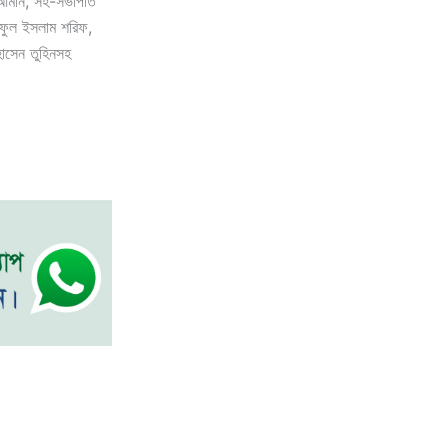
 আমীন, সহ-সভাপতি
িফুল ইসলাম শরিফ,
হোসেন তুহিনসহ