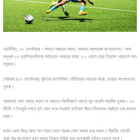
নয়াদিল্লি, ৩০ সেপ্টেম্বর – সামনে আবারও ভারত, আবারও স্বপ্নভঙ্গ বাংলাদেশের। সাফ
অনূর্ধ্ব-১৭ চ্যাম্পিয়নশিপের ফাইনালে ভারতের কাছে ২-০ গোলে হেরে শিরোপা খোয়ালো লাল
সবুজরা।
সোমবার (৩০ সেপ্টেম্বর) ভুটানের চাংলিমিথাং স্টেডিয়ামে ভারতের কাছে হেরেছে বাংলাদেশের
যুবারা।
প্রথমার্ধে গোল আদায় করতে না পারলেও দ্বিতীয়ার্ধে কোনো ভুল করেনি ভারতীয় যুবারা। ৫৮
মিনিট ও ইনজুরি সময়ে দুই গোল করে সহজেই ফাইনাল জিতে নিজেদের শ্রেষ্ঠত্ব ধরে রাখলো
তারা।
কর্নার থেকে উড়ে আসা বলে দারুণ হেডে প্রথম গোল আদায় করে ভারত। দ্বিতীয় গোলটি
তারা পায় বাংলাদেশ যখন ম্যাচে ফিরতে মরিয়া হয়ে অলআউট ফুটবল খেলতে থাকে।