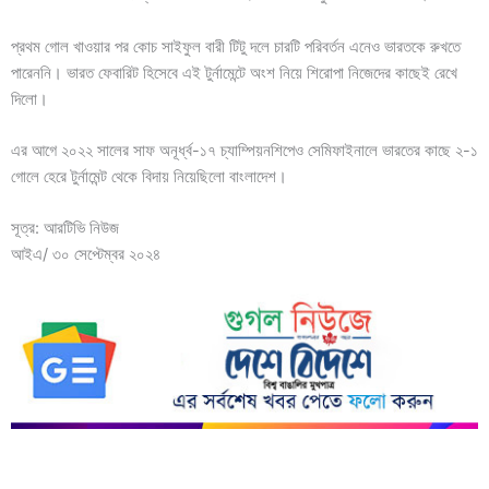
প্রথম গোল খাওয়ার পর কোচ সাইফুল বারী টিটু দলে চারটি পরিবর্তন এনেও ভারতকে রুখতে
পারেননি। ভারত ফেবারিট হিসেবে এই টুর্নামেন্টে অংশ নিয়ে শিরোপা নিজেদের কাছেই রেখে
দিলো।
এর আগে ২০২২ সালের সাফ অনূর্ধ্ব-১৭ চ্যাম্পিয়নশিপেও সেমিফাইনালে ভারতের কাছে ২-১
গোলে হেরে টুর্নামেন্ট থেকে বিদায় নিয়েছিলো বাংলাদেশ।
সূত্র: আরটিভি নিউজ
আইএ/ ৩০ সেপ্টেম্বর ২০২৪