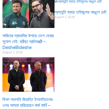
প্রস্তুতি ম্যাচে তাইজুলের আঙুলে চোট
August 7, 2026
সাকিবের স্বাভাবিক উপায়ে দেশে ফেরার
সুযোগ নেই: ক্রীড়া প্রতিমন্ত্রী –
DesheBideshe
August 7, 2026
ফিফা সভাপতি জিয়ান্নি ইনফান্তিনোর
ওপর আস্থা হারিয়েছেন মার্ক কার্নি –