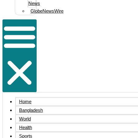
News
GlobeNewsWire
Home
Bangladesh
World
Health
Sports