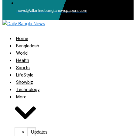
news@allonlinebanglanewspapers.com
Home
Bangladesh
World
Health
Sports
LifeStyle
Showbiz
Technology
More
Updates