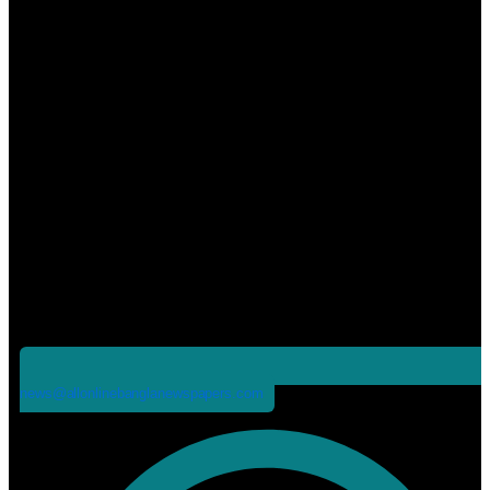
news@allonlinebanglanewspapers.com