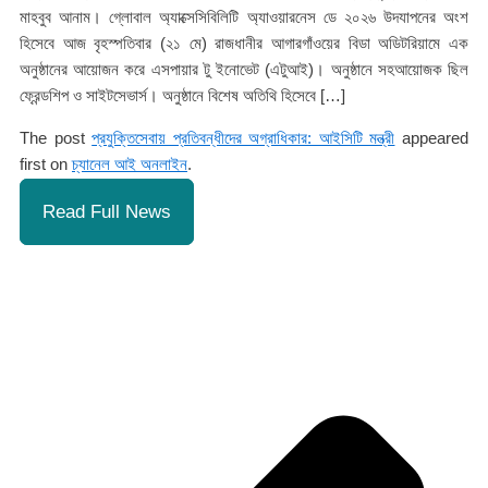
মাহবুব আনাম। গ্লোবাল অ্যাক্সেসিবিলিটি অ্যাওয়ারনেস ডে ২০২৬ উদযাপনের অংশ
হিসেবে আজ বৃহস্পতিবার (২১ মে) রাজধানীর আগারগাঁওয়ের বিডা অডিটরিয়ামে এক
অনুষ্ঠানের আয়োজন করে এসপায়ার টু ইনোভেট (এটুআই)। অনুষ্ঠানে সহআয়োজক ছিল
ফ্রেন্ডশিপ ও সাইটসেভার্স। অনুষ্ঠানে বিশেষ অতিথি হিসেবে […]
The post
প্রযুক্তিসেবায় প্রতিবন্ধীদের অগ্রাধিকার: আইসিটি মন্ত্রী
appeared
first on
চ্যানেল আই অনলাইন
.
Read Full News