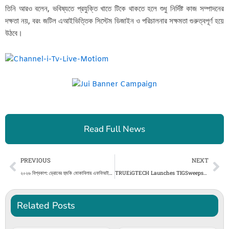
তিনি আরও বলেন, ভবিষ্যতে প্রযুক্তি খাতে টিকে থাকতে হলে শুধু নির্দিষ্ট কাজ সম্পাদনের
দক্ষতা নয়, বরং জটিল এআইভিত্তিক সিস্টেম ডিজাইন ও পরিচালনার সক্ষমতা গুরুত্বপূর্ণ হয়ে
উঠবে।
Read Full News
Prev
Ne
PREVIOUS
NEXT
২০২৬ বিশ্বকাপ: ড্রোনের হুমকি মোকাবিলায় এফবিআই-এর বিশেষ নিরাপত্তা প্রস্তুতি – DesheBideshe
TRUEiGTECH Launches TIGSweepstakes as a Proven Turnkey Sweepstakes Casino Software Solution for USA Market
Related Posts