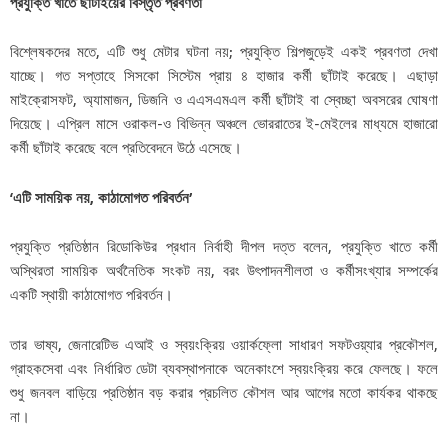
প্রযুক্তি খাতে ছাঁটাইয়ের বিস্তৃত প্রবণতা
বিশ্লেষকদের মতে, এটি শুধু মেটার ঘটনা নয়; প্রযুক্তি শিল্পজুড়েই একই প্রবণতা দেখা
যাচ্ছে। গত সপ্তাহে সিসকো সিস্টেম প্রায় ৪ হাজার কর্মী ছাঁটাই করেছে। এছাড়া
মাইক্রোসফট, অ্যামাজন, ডিজনি ও এএসএমএল কর্মী ছাঁটাই বা স্বেচ্ছা অবসরের ঘোষণা
দিয়েছে। এপ্রিল মাসে ওরাকল-ও বিভিন্ন অঞ্চলে ভোররাতের ই-মেইলের মাধ্যমে হাজারো
কর্মী ছাঁটাই করেছে বলে প্রতিবেদনে উঠে এসেছে।
‘এটি সাময়িক নয়, কাঠামোগত পরিবর্তন’
প্রযুক্তি প্রতিষ্ঠান রিডোকিউর প্রধান নির্বাহী দীপল দত্ত বলেন, প্রযুক্তি খাতে কর্মী
অস্থিরতা সাময়িক অর্থনৈতিক সংকট নয়, বরং উৎপাদনশীলতা ও কর্মীসংখ্যার সম্পর্কের
একটি স্থায়ী কাঠামোগত পরিবর্তন।
তার ভাষ্য, জেনারেটিভ এআই ও স্বয়ংক্রিয় ওয়ার্কফ্লো সাধারণ সফটওয়্যার প্রকৌশল,
গ্রাহকসেবা এবং নির্ধারিত ডেটা ব্যবস্থাপনাকে অনেকাংশে স্বয়ংক্রিয় করে ফেলছে। ফলে
শুধু জনবল বাড়িয়ে প্রতিষ্ঠান বড় করার প্রচলিত কৌশল আর আগের মতো কার্যকর থাকছে
না।