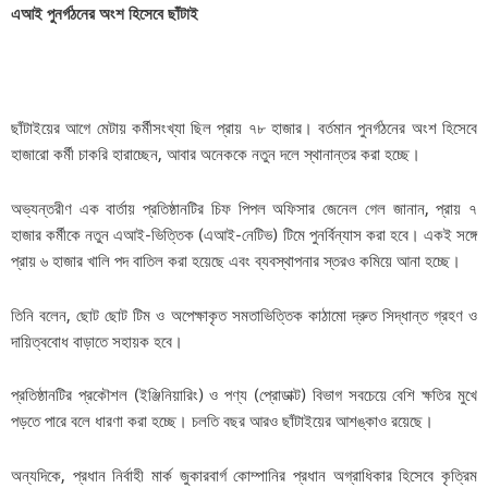
এআই পুনর্গঠনের অংশ হিসেবে ছাঁটাই
ছাঁটাইয়ের আগে মেটায় কর্মীসংখ্যা ছিল প্রায় ৭৮ হাজার। বর্তমান পুনর্গঠনের অংশ হিসেবে
হাজারো কর্মী চাকরি হারাচ্ছেন, আবার অনেককে নতুন দলে স্থানান্তর করা হচ্ছে।
অভ্যন্তরীণ এক বার্তায় প্রতিষ্ঠানটির চিফ পিপল অফিসার জেনেল গেল জানান, প্রায় ৭
হাজার কর্মীকে নতুন এআই-ভিত্তিক (এআই-নেটিভ) টিমে পুনর্বিন্যাস করা হবে। একই সঙ্গে
প্রায় ৬ হাজার খালি পদ বাতিল করা হয়েছে এবং ব্যবস্থাপনার স্তরও কমিয়ে আনা হচ্ছে।
তিনি বলেন, ছোট ছোট টিম ও অপেক্ষাকৃত সমতাভিত্তিক কাঠামো দ্রুত সিদ্ধান্ত গ্রহণ ও
দায়িত্ববোধ বাড়াতে সহায়ক হবে।
প্রতিষ্ঠানটির প্রকৌশল (ইঞ্জিনিয়ারিং) ও পণ্য (প্রোডাক্ট) বিভাগ সবচেয়ে বেশি ক্ষতির মুখে
পড়তে পারে বলে ধারণা করা হচ্ছে। চলতি বছর আরও ছাঁটাইয়ের আশঙ্কাও রয়েছে।
অন্যদিকে, প্রধান নির্বাহী মার্ক জুকারবার্গ কোম্পানির প্রধান অগ্রাধিকার হিসেবে কৃত্রিম