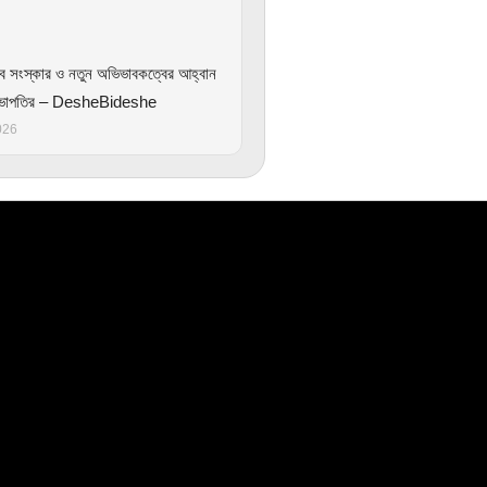
বে সংস্কার ও নতুন অভিভাবকত্বের আহ্বান
সভাপতির – DesheBideshe
026