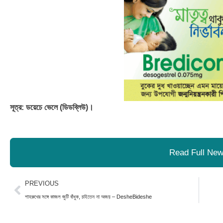
সূত্র: ডয়েচে ভেলে (ডিডব্লিউ)।
Read Full Ne
Prev
PREVIOUS
শাহরুখের সঙ্গে কাজল জুটি বাঁধুক, চাইতেন না অজয় – DesheBideshe