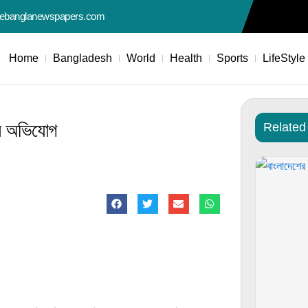
nebanglanewspapers.com
Home
Bangladesh
World
Health
Sports
LifeStyle
দের অভিযোগ
Related