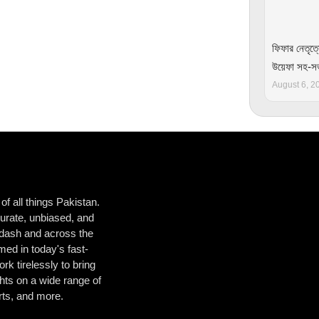
ফিফার নেতৃত্
উয়েফা সহ-
August 6, 2
f all things Pakistan.
urate, unbiased, and
ladash and across the
ed in today's fast-
k tirelessly to bring
hts on a wide range of
orts, and more.