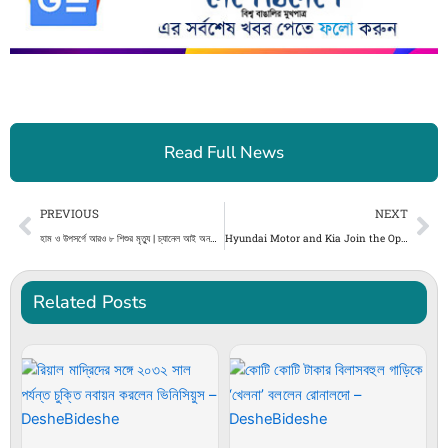
Read Full News
Prev
Ne
PREVIOUS
NEXT
হাম ও উপসর্গে আরও ৮ শিশুর মৃত্যু | চ্যানেল আই অনলাইন
Hyundai Motor and Kia Join the Open Invention Network 2.0 Community
Related Posts