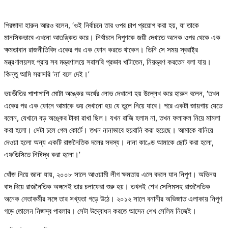
পিরজাদা হারুন আরও বলেন, ‘ওই নির্বাচনে তার ওপর চাপ প্রয়োগ করা হয়, যা তাকে
মানসিকভাবে এখনো আতঙ্কিত করে। নির্বাচনে নিপুণকে জয়ী দেখাতে অনেক ওপর থেকে এক
ক্ষমতাবান রাজনীতিবিদ একের পর এক ফোন করতে থাকেন। তিনি সে সময় স্বরাষ্ট্র
মন্ত্রণালয়সহ প্রায় সব মন্ত্রণালয়ে সরাসরি প্রভাব খাটাতেন, নিয়ন্ত্রণ করতেন বলা যায়।
কিন্তু আমি সরাসরি ‘না’ বলে দেই।’
ভয়ভীতির পাশাপাশি মোটা অঙ্কের অর্থের লোভ দেখানো হয় উল্লেখ করে হারুন বলেন, ‘তখন
একের পর এক ফোনে আমাকে ভয় দেখানো হয় যে তুলে নিয়ে যাবে। পরে একটা জায়গায় যেতে
বলেন, যেখানে বড় অঙ্কের টাকা রাখা ছিল। যখন রাজি হলাম না, তখন ফলাফল নিয়ে মামলা
করা হলো। সেটা চলে গেল কোর্টে। তখন নানাভাবে হয়রানি করা হয়েছে। আমাকে বানিয়ে
দেওয়া হলো অন্য একটি রাজনৈতিক দলের সদস্য। নানা কাণ্ডে আমাকে ছোট করা হলো,
এফডিসিতে নিষিদ্ধ করা হলো।’
খোঁজ নিয়ে জানা যায়, ২০০৮ সালে আওয়ামী লীগ ক্ষমতায় এলে বদলে যান নিপুণ। অভিনয়
বাদ দিয়ে রাজনৈতিক অঙ্গনেই তার চলাফেরা শুরু হয়। তখনই শেখ সেলিমসহ রাজনৈতিক
অনেক নেতাকর্মীর সঙ্গে তার সখ্যতা গড়ে উঠে। ২০১২ সালে বনানীর অভিজাত এলাকায় নিপুণ
গড়ে তোলেন নিজস্ব পারলার। সেটা উদ্বোধন করতে আসেন শেখ সেলিম নিজেই।