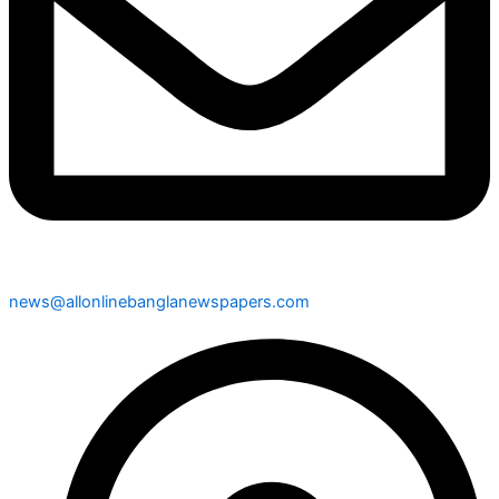
news@allonlinebanglanewspapers.com