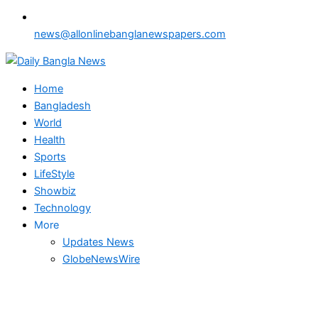
news@allonlinebanglanewspapers.com
Home
Bangladesh
World
Health
Sports
LifeStyle
Showbiz
Technology
More
Updates News
GlobeNewsWire