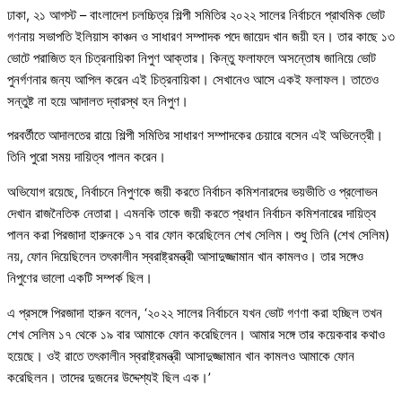
ঢাকা, ২১ আগস্ট – বাংলাদেশ চলচ্চিত্র শিল্পী সমিতির ২০২২ সালের নির্বাচনে প্রাথমিক ভোট
গণনায় সভাপতি ইলিয়াস কাঞ্চন ও সাধারণ সম্পাদক পদে জায়েদ খান জয়ী হন। তার কাছে ১৩
ভোটে পরাজিত হন চিত্রনায়িকা নিপুণ আক্তার। কিন্তু ফলাফলে অসন্তোষ জানিয়ে ভোট
পুনর্গণনার জন্য আপিল করেন এই চিত্রনায়িকা। সেখানেও আসে একই ফলাফল। তাতেও
সন্তুষ্ট না হয়ে আদালত দ্বারস্থ হন নিপুণ।
পরবর্তীতে আদালতের রায়ে শিল্পী সমিতির সাধারণ সম্পাদকের চেয়ারে বসেন এই অভিনেত্রী।
তিনি পুরো সময় দায়িত্ব পালন করেন।
অভিযোগ রয়েছে, নির্বাচনে নিপুণকে জয়ী করতে নির্বাচন কমিশনারদের ভয়ভীতি ও প্রলোভন
দেখান রাজনৈতিক নেতারা। এমনকি তাকে জয়ী করতে প্রধান নির্বাচন কমিশনারের দায়িত্ব
পালন করা পিরজাদা হারুনকে ১৭ বার ফোন করেছিলেন শেখ সেলিম। শুধু তিনি (শেখ সেলিম)
নয়, ফোন দিয়েছিলেন তৎকালীন স্বরাষ্ট্রমন্ত্রী আসাদুজ্জামান খান কামলও। তার সঙ্গেও
নিপুণের ভালো একটি সম্পর্ক ছিল।
এ প্রসঙ্গে পিরজাদা হারুন বলেন, ‘২০২২ সালের নির্বাচনে যখন ভোট গণণা করা হচ্ছিল তখন
শেখ সেলিম ১৭ থেকে ১৯ বার আমাকে ফোন করেছিলেন। আমার সঙ্গে তার কয়েকবার কথাও
হয়েছে। ওই রাতে তৎকালীন স্বরাষ্ট্রমন্ত্রী আসাদুজ্জামান খান কামলও আমাকে ফোন
করেছিলন। তাদের দুজনের উদ্দেশ্যই ছিল এক।’