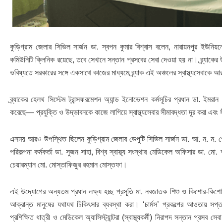
কুড়িগ্রাম জেলার সিভিল সার্জন ডা. স্বপন কুমার বিশ্বাস বলেন, নারায়নপুর ইউনি
কমিউনিটি ক্লিনিক রয়েছে, তবে সেখানে সন্তান প্রসবের সেবা দেওয়া হয় না। ব্র্যাকের
ভবিষ্যতে সরকারের সঙ্গে একসাথে কাজের মাধ্যমে ব্র্যাক এই অঞ্চলের স্বাস্থ্যসেবাকে
ব্র্যাকের হেলথ সিস্টেম ট্রান্সফরমেশন অ্যান্ড ইনোভেশন কর্মসূচির প্রধান ডা. ইমরান আহ
করেছে— প্রযুক্তি ও উদ্ভাবনকে কাজে লাগিয়ে স্বাস্থ্যসেবার সীমাবদ্ধতা দূর করা এবং 
এসময় আরও উপস্থিত ছিলেন কুড়িগ্রাম জেলার ডেপুটি সিভিল সার্জন ডা. আ. ন. ম. গো
পরিকল্পনা কর্মকর্তা ডা. সুজন সাহা, বিশ্ব স্বাস্থ্য সংস্থার মেডিকেল অফিসার ডা.
চেয়ারম্যান মো. মোস্তাফিজুর রহমান মোস্তফা।
এই উদ্যোগের অন্যতম প্রধান লক্ষ্য হচ্ছ প্রসূতি মা, নবজাতক শিশু ও কিশোর-কিশোরীদে
আক্রান্ত মানুষের যথাযথ চিকিৎসার ব্যবস্থা করা। ‘চার্মস’ প্রকল্পের আওতায় সপ্তাহে 
প্রশিক্ষিত ধাত্রী ও মেডিকেল অ্যাসিস্ট্যান্টরা (স্বাস্থ্যকর্মী) নিরাপদ সন্তান প্রস