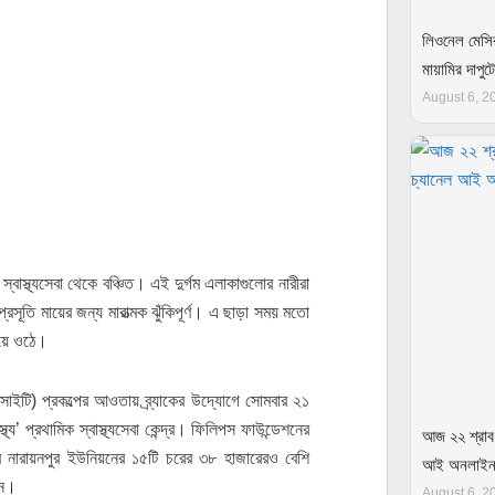
লিওনেল মেসির
মায়ামির দা
August 6, 2
 স্বাস্থ্যসেবা থেকে বঞ্চিত। এই দুর্গম এলাকাগুলোর নারীরা
রসূতি মায়ের জন্য মারাত্মক ঝুঁকিপূর্ণ। এ ছাড়া সময় মতো
হয়ে ওঠে।
সোসাইটি) প্রকল্পের আওতায় ব্র্যাকের উদ্যোগে সোমবার ২১
্য’ প্রথামিক স্বাস্থ্যসেবা কেন্দ্র। ফিলিপস ফাউন্ডেশনের
আজ ২২ শ্রাবণ:
লার নারায়নপুর ইউনিয়নের ১৫টি চরের ৩৮ হাজারেরও বেশি
আই অনলাই
ান।
August 6, 2