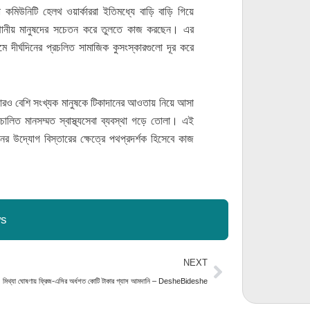
া কমিউনিটি হেলথ ওয়ার্কাররা ইতিমধ্যে বাড়ি বাড়ি গিয়ে
চায় স্থানীয় মানুষদের সচেতন করে তুলতে কাজ করছেন। এর
মে দীর্ঘদিনের প্রচলিত সামাজিক কুসংস্কারগুলো দূর করে
নো, আরও বেশি সংখ্যক মানুষকে টিকাদানের আওতায় নিয়ে আসা
রিচালিত মানসম্মত স্বাস্থ্যসেবা ব্যবস্থা গড়ে তোলা। এই
ের উদ্যোগ বিস্তারের ক্ষেত্রে পথপ্রদর্শক হিসেবে কাজ
ws
Next
NEXT
মিথ্যা ঘোষণায় ফ্রিজ-এসির অর্ধশত কোটি টাকার গ্যাস আমদানি – DesheBideshe