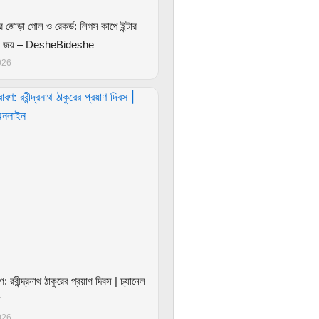
 জোড়া গোল ও রেকর্ড: লিগস কাপে ইন্টার
পুটে জয় – DesheBideshe
026
 রবীন্দ্রনাথ ঠাকুরের প্রয়াণ দিবস | চ্যানেল
ন
026