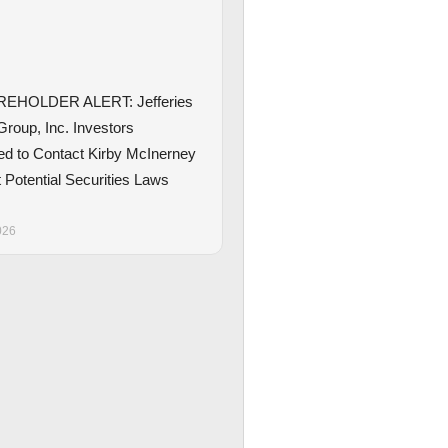
EHOLDER ALERT: Jefferies
Group, Inc. Investors
d to Contact Kirby McInerney
 Potential Securities Laws
026