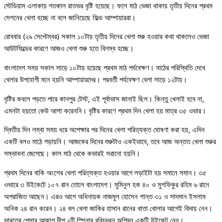
স্টেডিয়াম এলাকায় গতকাল রাতভর বৃষ্টি হয়েছে। ফলে মাঠ ভেজা থাকায় তৃতীয় দিনের প্রথম
সেশনের খেলা হচ্ছে না বলে জানিয়েছে ফিল্ড আম্পায়াররা।
রোববার (২৯ সেপ্টেম্বর) সকাল ১০টায় তৃতীয় দিনের খেলা শুরু হওয়ার কথা থাকলেও ভেজা
আউটফিল্ডের কারণে আজও খেলা শুরু হতে বিলম্ব হচ্ছে।
বাংলাদেশ সময় সকাল সাড়ে ১০টায় হয়েছে প্রথম মাঠ পর্যবেক্ষণ। মাঠের পরিস্থিতি দেখে
খেলার উপযোগী মনে হয়নি আম্পায়ারদের। পরবর্তী পর্যবেক্ষণ বেলা সাড়ে ১২টায়।
বৃষ্টির কবলে পড়তে পারে কানপুর টেস্ট, এই পূর্বাভাস জানাই ছিল। কিন্তু খেলাই হবে না,
এমনটা হয়তো কেউ আশা করেননি। বৃষ্টির কারণে প্রথম দিন খেলা হয় মাত্র ৩৫ ওভার।
দ্বিতীয় দিন লম্বা সময় ধরে অপেক্ষার পর দিনের খেলা পরিত্যক্ত ঘোষণা করা হয়, এদিন
একটি বলও মাঠে গড়ায়নি। আজকের দিনের শুরুটাও একইভাবে, তবে আজ অন্তত খেলা শুরুর
সম্ভাবনা জেগেছে। কাল মাঠ থেকে কভারই সরানো হয়নি।
প্রথম দিনের বাকি অংশের খেলা পরিত্যক্ত হওয়ার আগে লড়াইটা হয় সমানে সমান। ৩৫
ওভারে ৩ উইকেটে ১০৭ রান তোলে বাংলাদেশ। মুমিনুল হক ৪০ ও মুশফিকুর রহিম ৬ রানে
অপরাজিত আছেন। এরও আগে অধিনায়ক নাজমুল হোসেন শান্ত ৩১ ও সাদমান ইসলাম
অনিক ২৪ রান করেন। ২৪ বল খেলা জাকির হাসান রানের খাতা খোলার আগেই বিদায় নেন।
ভারতের পেসার আকাশ দীপ ২টি স্পিনার রবিচন্দ্রন অশ্বিন একটি উইকেট নেন।