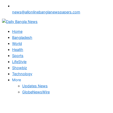
news@allonlinebanglanewspapers.com
Home
Bangladesh
World
Health
Sports
LifeStyle
Showbiz
Technology
More
Updates News
GlobeNewsWire