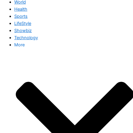
World
Health
Sports
LifeStyle
Showbiz
Technology
More