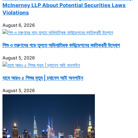
McInerney LLP About Potential Securities Laws
Violations
August 6, 2026
শিশু ও তরুণদের গড়ে তুলতে অভিযাত্রিক ফাউন্ডেশনের ব্যতিক্রমী উদ্যোগ
August 5, 2026
হামে আরও ৫ শিশুর মৃত্যু | চ্যানেল আই অনলাইন
August 5, 2026