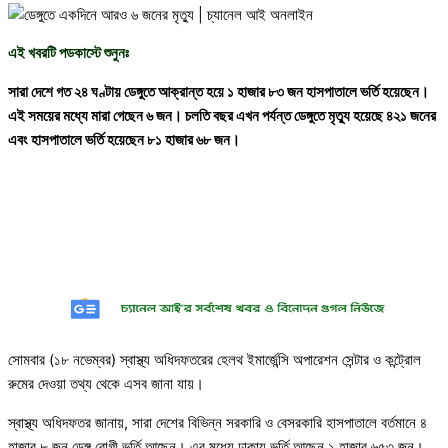
এই খবরটি পডকাস্টে শুনুনঃ
সারা দেশে গত ২৪ ঘণ্টায় ডেঙ্গুতে আক্রান্ত হয়ে ১ হাজার ৮৩ জন হাসপাতালে ভর্তি হয়েছেন।
এই সময়ের মধ্যে মারা গেছেন ৬ জন। চলতি বছর এখন পর্যন্ত ডেঙ্গুতে মৃত্যু হয়েছে ৪২১ জনের
এবং হাসপাতালে ভর্তি হয়েছেন ৮১ হাজার ৬৮ জন।
সোমবার (১৮ নভেম্বর) স্বাস্থ্য অধিদফতরের হেলথ ইমার্জেন্সি অপারেশন সেন্টার ও কন্ট্রোল
রুমের দেওয়া তথ্য থেকে এসব জানা যায়।
স্বাস্থ্য অধিদফতর জানায়, সারা দেশের বিভিন্ন সরকারি ও বেসরকারি হাসপাতালে বর্তমানে ৪
হাজার ৮ জন ডেঙ্গু রোগী ভর্তি আছেন। এর মধ্যে ঢাকায় ভর্তি আছেন ১ হাজার ৬৫৩ জন।