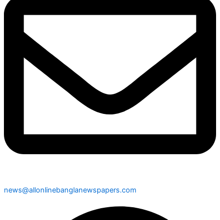
news@allonlinebanglanewspapers.com