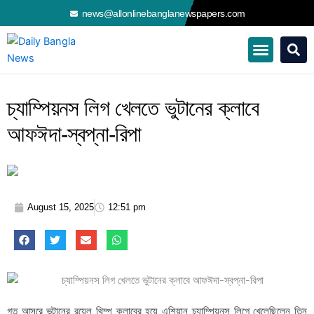
Skip
news@allonlinebanglanewspapers.com
to
content
চ্যাম্পিয়নস লিগ খেলতে ভুটানের ক্লাবে
আফঈদা-স্বপ্না-রিপা
August 15, 2025
12:51 pm
গত আসরে ভুটানের রয়েল থিম্পু ক্লাবের হয়ে এশিয়ান চ্যাম্পিয়নস লিগে খেলেছিলেন তিন