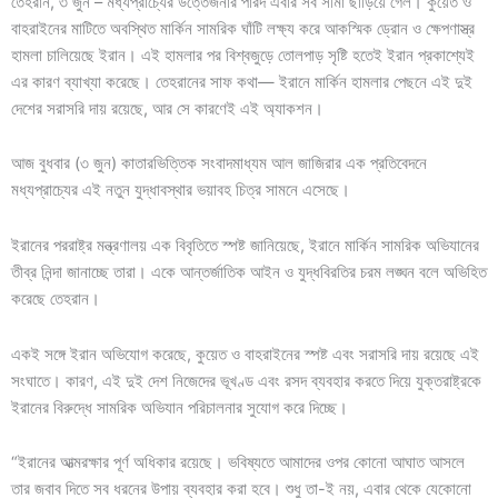
তেহরান, ৩ জুন – মধ্যপ্রাচ্যের উত্তেজনার পারদ এবার সব সীমা ছাড়িয়ে গেল। কুয়েত ও
বাহরাইনের মাটিতে অবস্থিত মার্কিন সামরিক ঘাঁটি লক্ষ্য করে আকস্মিক ড্রোন ও ক্ষেপণাস্ত্র
হামলা চালিয়েছে ইরান। এই হামলার পর বিশ্বজুড়ে তোলপাড় সৃষ্টি হতেই ইরান প্রকাশ্যেই
এর কারণ ব্যাখ্যা করেছে। তেহরানের সাফ কথা— ইরানে মার্কিন হামলার পেছনে এই দুই
দেশের সরাসরি দায় রয়েছে, আর সে কারণেই এই অ্যাকশন।
আজ বুধবার (৩ জুন) কাতারভিত্তিক সংবাদমাধ্যম আল জাজিরার এক প্রতিবেদনে
মধ্যপ্রাচ্যের এই নতুন যুদ্ধাবস্থার ভয়াবহ চিত্র সামনে এসেছে।
ইরানের পররাষ্ট্র মন্ত্রণালয় এক বিবৃতিতে স্পষ্ট জানিয়েছে, ইরানে মার্কিন সামরিক অভিযানের
তীব্র নিন্দা জানাচ্ছে তারা। একে আন্তর্জাতিক আইন ও যুদ্ধবিরতির চরম লঙ্ঘন বলে অভিহিত
করেছে তেহরান।
একই সঙ্গে ইরান অভিযোগ করেছে, কুয়েত ও বাহরাইনের স্পষ্ট এবং সরাসরি দায় রয়েছে এই
সংঘাতে। কারণ, এই দুই দেশ নিজেদের ভূখণ্ড এবং রসদ ব্যবহার করতে দিয়ে যুক্তরাষ্ট্রকে
ইরানের বিরুদ্ধে সামরিক অভিযান পরিচালনার সুযোগ করে দিচ্ছে।
“ইরানের আত্মরক্ষার পূর্ণ অধিকার রয়েছে। ভবিষ্যতে আমাদের ওপর কোনো আঘাত আসলে
তার জবাব দিতে সব ধরনের উপায় ব্যবহার করা হবে। শুধু তা-ই নয়, এবার থেকে যেকোনো