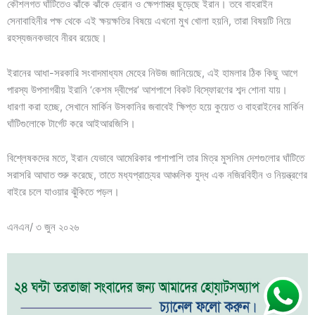
কৌশলগত ঘাঁটিতেও ঝাঁকে ঝাঁকে ড্রোন ও ক্ষেপণাস্ত্র ছুড়েছে ইরান। তবে বাহরাইন
সেনাবাহিনীর পক্ষ থেকে এই ক্ষয়ক্ষতির বিষয়ে এখনো মুখ খোলা হয়নি, তারা বিষয়টি নিয়ে
রহস্যজনকভাবে নীরব রয়েছে।
ইরানের আধা-সরকারি সংবাদমাধ্যম মেহের নিউজ জানিয়েছে, এই হামলার ঠিক কিছু আগে
পারস্য উপসাগরীয় ইরানি ‘কেশম দ্বীপের’ আশপাশে বিকট বিস্ফোরণের শব্দ শোনা যায়।
ধারণা করা হচ্ছে, সেখানে মার্কিন উসকানির জবাবেই ক্ষিপ্ত হয়ে কুয়েত ও বাহরাইনের মার্কিন
ঘাঁটিগুলোকে টার্গেট করে আইআরজিসি।
বিশ্লেষকদের মতে, ইরান যেভাবে আমেরিকার পাশাপাশি তার মিত্র মুসলিম দেশগুলোর ঘাঁটিতে
সরাসরি আঘাত শুরু করেছে, তাতে মধ্যপ্রাচ্যের আঞ্চলিক যুদ্ধ এক নজিরবিহীন ও নিয়ন্ত্রণের
বাইরে চলে যাওয়ার ঝুঁকিতে পড়ল।
এনএন/ ৩ জুন ২০২৬