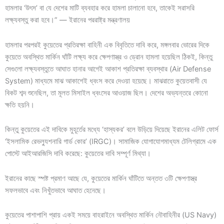
হামলার ‘উৎস’ বা যে দেশের মাটি ব্যবহার করে হামলা চালানো হবে, তাকেই সরাসরি
লক্ষ্যবস্তু করা হবে।” — ইরানের পররাষ্ট্র মন্ত্রণালয়
হামলার পরপরই কুয়েতের প্রতিরক্ষা বাহিনী এক বিবৃতিতে দাবি করে, মঙ্গলবার ভোরের দিকে
কুয়েতে অবস্থিত মার্কিন ঘাঁটি লক্ষ্য করে ক্ষেপণাস্ত্র ও ড্রোন হামলা হয়েছিল ঠিকই, কিন্তু
সেগুলো লক্ষ্যবস্তুতে আঘাত হানার আগেই আকাশ প্রতিরক্ষা ব্যবস্থার (Air Defense
System) মাধ্যমে মাঝ আকাশেই ধ্বংস করে দেওয়া হয়েছে। মাঝরাতে কুয়েতবাসী যে
বিকট শব্দ শুনেছিল, তা মূলত মিসাইল ধ্বংসের আওয়াজ ছিল। দেশের অভ্যন্তরে কোনো
ক্ষতি হয়নি।
কিন্তু কুয়েতের এই দাবিকে মুহূর্তের মধ্যে ‘হাস্যকর’ বলে উড়িয়ে দিয়েছে ইরানের এলিট ফোর্স
‘ইসলামিক রেভল্যুশনারি গার্ড কোর’ (IRGC)। সামাজিক যোগাযোগমাধ্যম টেলিগ্রামে এক
পোস্টে আইআরজিসি দাবি করেছে: কুয়েতের দাবি সম্পূর্ণ মিথ্যা।
ইরানের কাছে স্পষ্ট প্রমাণ আছে যে, কুয়েতের মার্কিন ঘাঁটিতে অন্তত ৩টি ক্ষেপণাস্ত্র
সফলভাবে এবং নিখুঁতভাবে আঘাত হেনেছে।
কুয়েতের পাশাপাশি প্রায় একই সময়ে বাহরাইনে অবস্থিত মার্কিন নৌবাহিনীর (US Navy)