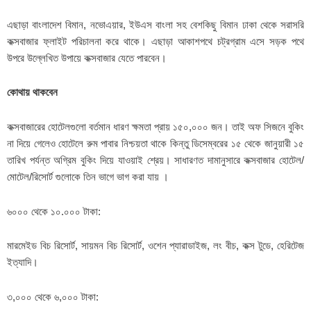
এছাড়া বাংলাদেশ বিমান, নভোএয়ার, ইউএস বাংলা সহ বেশকিছু বিমান ঢাকা থেকে সরাসরি
কক্সবাজার ফ্লাইট পরিচালনা করে থাকে। এছাড়া আকাশপথে চট্রগ্রাম এসে সড়ক পথে
উপরে উল্লেখিত উপায়ে কক্সবাজার যেতে পারবেন।
কোথায় থাকবেন
কক্সবাজারের হোটেলগুলো বর্তমান ধারণ ক্ষমতা প্রায় ১৫০,০০০ জন। তাই অফ সিজনে বুকিং
না দিয়ে গেলেও হোটেলে রুম পাবার নিশ্চয়তা থাকে কিন্তু ডিসেম্বরের ১৫ থেকে জানুয়ারী ১৫
তারিখ পর্যন্ত অগ্রিম বুকিং দিয়ে যাওয়াই শ্রেয়। সাধারণত দামানুসারে কক্সবাজার হোটেল/
মোটেল/রিসোর্ট গুলোকে তিন ভাগে ভাগ করা যায় ।
৬০০০ থেকে ১০.০০০ টাকা:
মারমেইড বিচ রিসোর্ট, সায়মন বিচ রিসোর্ট, ওশেন প্যারাডাইজ, লং বীচ, কক্স টুডে, হেরিটেজ
ইত্যাদি।
৩,০০০ থেকে ৬,০০০ টাকা: