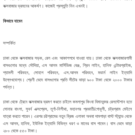
কক্সবাজার ভ্রমনের আকর্ষণ। কাজেই প্রস্তুতি নিন এখনই।
কিভাবে যাবেন
সম্পর্কিত
ঢাকা থেকে কক্সবাজার সড়ক, রেল এবং আকাশপথে যাওয়া যায়। ঢাকা থেকে কক্সবাজারগামী
বাসগুলোর মধ্যে সৌদিয়া, এস আলম মার্সিডিজ বেঞ্জ, গ্রিন লাইন, হানিফ এন্টারপ্রাইজ,
শ্যামলী পরিবহন, সোহাগ পরিবহন, এস.আলম পরিবহন, মডার্ন লাইন ইত্যাদি
উল্লেখযোগ্য। শ্রেণী ভেদে বাসগুলোর প্রতি সীটের ভাড়া ৯০০ টাকা থেকে ২০০০ টাকার
পর্যন্ত।
ঢাকা থেকে ট্রেনে কক্সবাজার ভ্রমণ করতে চাইলে কমলাপুর কিংবা বিমানবন্দর রেলস্টেশান হতে
সোনার বাংলা, সুবর্ন এক্সপ্রেস, তূর্ণা-নিশীথা, মহানগর প্রভাতী/গোধূলী, চট্রগ্রাম মেইলে
যাত্রা করতে পারেন। এরপর চট্টগ্রামের নতুন ব্রিজ এলাকা অথবা দামপাড়া বাস্ট স্ট্যান্ড থেকে
এস আলম, হানিফ, ইউনিক ইত্যাদি বিভিন্ন ধরণ ও মানের বাস পাবেন। বাস ভেদে ভাড়া
২৮০ থেকে ৫৫০ টাকা।