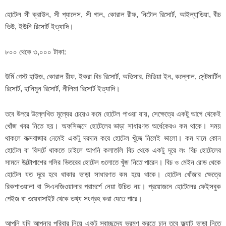
হোটেল সী ক্রাউন, সী প্যালেস, সী গাল, কোরাল রীফ, নিটোল রিসোর্ট, আইল্যান্ডিয়া, বীচ
ভিউ, ইউনি রিসোর্ট ইত্যাদি।
৮০০ থেকে ৩,০০০ টাকা:
উর্মি গেস্ট হাউজ, কোরাল রীফ, ইকরা বিচ রিসোর্ট, অভিসার, মিডিয়া ইন, কল্লোল, সেন্টমার্টিন
রিসোর্ট, হানিমুন রিসোর্ট, নীলিমা রিসোর্ট ইত্যাদি।
তবে উপরে উল্লেখিত মূল্যের চেয়েও কমে হোটেল পাওয়া যায়, সেক্ষেত্রে একটু আগে থেকেই
খোঁজ খবর নিতে হয়। অফসিজনে হোটেলের ভাড়া সাধারণত অর্ধেকেরও কম থাকে। সময়
থাকলে কক্সবাজার নেমেই একটু দরদাম করে হোটেল খুঁজে নিলেই ভালো। কম দামে কোন
হোটেল বা রিসর্টে থাকতে চাইলে আপনি কলাতলি বিচ থেকে একটু দূরে লং বিচ হোটেলের
সামনে উল্টোপাশের গলির ভিতরের হোটেল গুলোতে খুঁজ নিতে পারেন। বিচ ও মেইন রোড থেকে
হোটেল যত দূরে হবে থাকার ভাড়া সাধারণত কম হয়ে থাকে। হোটেল খোঁজার ক্ষেত্রে
রিকশাওয়ালা বা সিএনজিওয়ালার পরামর্শে নেয়া উচিত নয়। প্রয়োজনে হোটেলের ফেইসবুক
পেইজ বা ওয়েবাসাইট থেকে তথ্য সংগ্রহ করা যেতে পারে।
আপনি যদি আপনার পরিবার নিয়ে একটু স্বাচ্ছন্দ্যে ভ্রমণ করতে চান তবে ফ্ল্যাট ভাড়া নিতে