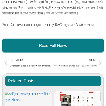
শেয়ার করতে পারবেন), রপচাঁদা ফ্রাই/রান্না: ৩০০-৪০০ টাকা (বড়, ২জন খাওয়ার মত),
ডাল: ৩০-৬০ টাকা। এছাড়াও লাবনী পয়েন্ট সংলগ্ন হান্ডি রেস্তারা থেকে ২০০-২৫০ টাকায়
হায়দ্রাবাদী বিরাণী চেখে দেখতে পারেন। আর কেওএফসি তো আছেই।
প্রিয় পাঠক, আপনার এলাকার ভ্রমণ সংক্রান্ত রিপোর্ট আনন্দ আলো’র মেইলে পাঠান।
Read Full News
Prev
Ne
PREVIOUS
NEXT
Mobilicom Secures Follow-On Production Order from Asia-Based Tier-1 Robotics Manufacturer Bringing Cumulative Orders to $315,000
ভারত-শ্রীলংকার ৮ ভেন্যুতে হবে ২০২৬ টি-২০ বিশ্বকাপ
Related Posts