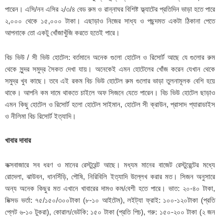
পারেন। এসি/নন এসির ২/৩/৪ বেড রুম ও রান্নাঘর বিশিষ্ট ফ্ল্যাটের প্রতিদিন ভাড়া হতে পারে
২,০০০ থেকে ১৫,০০০ টাকা। এছাড়াও নিজের সাধ্য ও পছন্দমত একটা ঠিকানা পেতে
আপনাকে তো একটু খোঁজাখুঁজি করতে হতেই পারে।
বিচ ভিউ / সী ভিউ হোটেল: বর্তমানে অনেক গুলো হোটেল ও রিসোর্ট আছে যে গুলোর রুম
থেকে সুন্দর সমুদ্র সৈকত দেখা যায়। অনেকেই এমন হোটেলের খোঁজ করেন যেখান থেকে
সমুদ্র খুব কাছে। তবে এই রকম বিচ ভিউ হোটেল রুম গুলোর ভাড়া তুলনামূলক বেশি হয়ে
থাকে। আপনি কম দামে থাকতে চাইলে অফ সিজনে যেতে পারেন। বিচ ভিউ হোটেল ছাড়াও
এমন কিছু হোটেল ও রিসোর্ট হলো হোটেল সাইমান, হোটেল সী ক্রাউন, প্রাসাদ প্যারাডাইস
ও নীলিমা বিচ রিসোর্ট ইত্যাদি।
খাবার দাবার
কক্সবাজারে সব ধরণ ও মানের রেস্টুরেন্ট আছে। মধ্যম মানের বাজেট রেস্টুরেন্টের মধ্যে
রোদেলা, ঝাউবন, ধানসিঁড়ি, পৌষি, নিরিবিলি ইত্যাদি উল্লেখ করার মত। সিজন অনুসারে
অন্য অনেক কিছুর মত এখানে খাবারের দামও কম/বেশী হতে পারে। ভাত: ২০-৪০ টাকা,
মিক্সড ভর্তা: ৭৫/১৫০/৩০০টাকা (৮-১০ আইটেম), লইট্যা ফ্রাই: ১০০-১২০টাকা (প্রতি
প্লেট ৬-১০ টুকরা), কোরাল/ভেটকি: ১৫০ টাকা (প্রতি পিচ), গরু: ১৫০-২০০ টাকা (২ জন