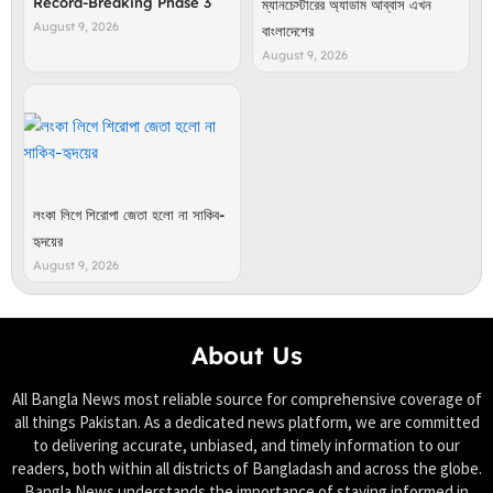
Record-Breaking Phase 3
ম্যানচেস্টারের অ্যাডাম আব্বাস এখন
August 9, 2026
বাংলাদেশের
August 9, 2026
লংকা লিগে শিরোপা জেতা হলো না সাকিব-
হৃদয়ের
August 9, 2026
About Us
All Bangla News most reliable source for comprehensive coverage of
all things Pakistan. As a dedicated news platform, we are committed
to delivering accurate, unbiased, and timely information to our
readers, both within all districts of Bangladash and across the globe.
Bangla News understands the importance of staying informed in