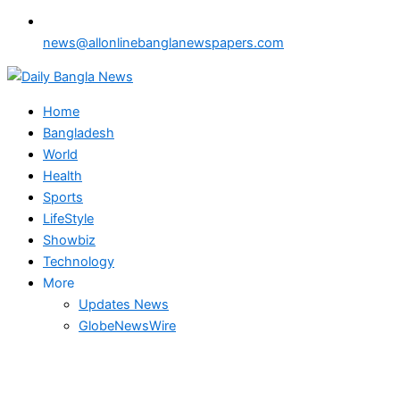
news@allonlinebanglanewspapers.com
Home
Bangladesh
World
Health
Sports
LifeStyle
Showbiz
Technology
More
Updates News
GlobeNewsWire