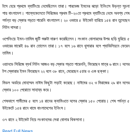
টসে হেরে প্রথমে ব্যাটিংয়ে নেমেছিলেন তারা। পারভেজ ইমনের ঝড়ো ইনিংসে উড়ন্ত সূচনা
পায় বাংলাদেশ। পাল্লেকেলেতে সিরিজের প্রথম টি-২০তে প্রথমে ব্যাটিংয়ে নেমে অবশ্য শেষ
পর্যন্ত বড় স্কোর গড়তে পারেনি বাংলাদেশ। ২০ ওভারে ৫ উইকেট হারিয়ে ১৫৪ রান তুলেছেন
লিটন দাসরা।
ওপেনিংয়ে ইমন-তামিম জুটি শুরুটা দারুণ করেছিলেন। লংকান বোলারদের উপর ছড়ি ঘুরিয়ে ৫
ওভারের মাঝেই ৪৬ রান তোলেন তারা। ১৭ বলে ১৬ রানে থুসারার বলে প্যাভিলিয়নে ফেরেন
তামিম।
ওয়ানডে সিরিজে ব্যর্থ লিটন আজও বড় স্কোর গড়তে পারেননি, ফিরেছেন মাত্র ৬ রানে। দলের
টপ স্কোরার ইমন ফিরেছেন ২২ বলে ৩৮ রানে, মেরেছেন ৫চার ও এক ছক্কা।
মিডল অর্ডারে মোহাম্মদ নাঈম কিছুটা লড়াই করেছে। নাঈমের ৩২ ও মিরাজের ২৯ রান দলের
স্কোর ১০০ পেরোতে সাহায্য করে।
শেষভাগে শামীমের ৫ বলে ১৪ রানের ক্যামিওতে দলের স্কোর ১৫০ পেরোয়। শেষ পর্যন্ত ৫
উইকেটে ১৫৪ রানে থামে বাংলাদেশের ইনিংস।
৩৭ রানে ২ উইকেট নিয়ে লংকানদের সেরা বোলার থিকসানা।
Read Full News