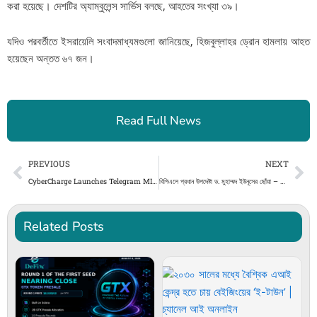
করা হয়েছে। দেশটির অ্যাম্বুলেন্স সার্ভিস বলছে, আহতের সংখ্যা ৩৯।
যদিও পরবর্তীতে ইসরায়েলি সংবাদমাধ্যমগুলো জানিয়েছে, হিজবুল্লাহর ড্রোন হামলায় আহত
হয়েছেন অন্তত ৬৭ জন।
Read Full News
Prev
Ne
PREVIOUS
NEXT
CyberCharge Launches Telegram MINI APP: Expanding Decentralized Energy and Consumer Networks
বিপিএলে প্রধান উপদেষ্টা ড. মুহাম্মদ ইউনূসের ছোঁয়া – DesheBideshe
Related Posts