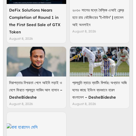
DeFix Solutions Nears
২০৩০ সালের মধ্যে বৈশ্বিক এআই কেন্দ্র
Completion of Round 1 in
হতে চায় বেইজিংয়ের ‘ই-টাউন’ | চ্যানেল
the First Seed Sale of GTX
আই অনলাইন
August 8, 2026
Token
August 8, 2026
নিরাপত্তার নিশ্চয়তা পেলে আইনি লড়াই ও
প্রস্তুতি ম্যাচে ব্যাটিং বিপর্যয়: অখ্যাত অজি
দেশে ফিরতে প্রস্তুত সাকিব আল হাসান –
দলের কাছে ইনিংস ব্যবধানে হারল
DesheBideshe
বাংলাদেশ – DesheBideshe
August 8, 2026
August 8, 2026