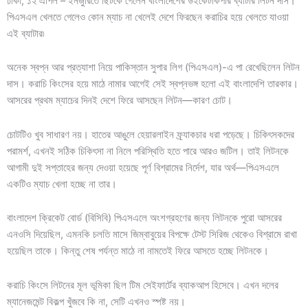
ঢাকা, ১২ এপিল – ইনজুরিতে ছিটকে গেলেন বাংলাদেশের উইকেটকিপার ব্যাটার লিটন দাস।
পিএসএল খেলতে গেলেও কোন ম্যাচ না খেলেই দেশে ফিরছেন করাচির হয়ে খেলতে যাওয়া
এই ব্যাটার৷
অনেক স্বপ্ন আর প্রত্যাশা নিয়ে পাকিস্তান সুপার লিগ (পিএসএল)-এ পা রেখেছিলেন লিটন
দাস। করাচি কিংসের হয়ে মাঠে নামার আগেই সেই স্বপ্নভঙ্গ হলো এই বাংলাদেশি তারকার।
আসরের প্রথম ম্যাচের দিনই দেশে ফিরে আসছেন লিটন—কারণ চোট।
চোটটিও খুব সাধারণ নয়। হাতের আঙুলে হেয়ারলাইন ফ্র্যাকচার ধরা পড়েছে। চিকিৎসকদের
পরামর্শ, এখনই সঠিক চিকিৎসা না নিলে পরিস্থিতি হতে পারে আরও জটিল। তাই লিটনকে
আগামী দুই সপ্তাহের জন্য দেওয়া হয়েছে পূর্ণ বিশ্রামের নির্দেশ, যার অর্থ—পিএসএলে
একটিও ম্যাচ খেলা হচ্ছে না তার।
বাংলাদেশ ক্রিকেট বোর্ড (বিসিবি) পিএসএলে অংশগ্রহণের জন্য লিটনকে পুরো আসরের
এনওসি দিয়েছিল, এমনকি চলতি মাসে জিম্বাবুয়ের বিপক্ষে টেস্ট সিরিজ থেকেও বিশ্রামে রাখা
হয়েছিল তাকে। কিন্তু শেষ পর্যন্ত মাঠে না নামতেই ফিরে আসতে হচ্ছে লিটনকে।
করাচি কিংসে লিটনের মূল ভূমিকা ছিল টিম সেইফার্টের ব্যাকআপ হিসেবে। এখন দলের
ম্যানেজমেন্ট বিকল্প খুঁজবে কি না, সেটি এখনও স্পষ্ট নয়।