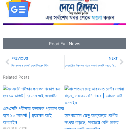
Read Full News
Prev
Ne
PREVIOUS
NEXT
পিএসএলে না খেলেই দেশে ফিরছেন লিটন
যুক্তরাষ্ট্রের উচ্চশুল্ক হারের কারণে রপ্তানি কমবে: সিপিডি নির্বাহী পরিচালক | চ্যানেল আই অনলাইন
Related Posts
এসএসসি পরীক্ষার ফলাফল প্রকাশ করা
হবে ১০ আগস্ট | চ্যানেল আই
হাসপাতালে ডেঙ্গু আক্রান্ত রোগীর
অনলাইন
সংখ্যা বাড়ছে, সবচেয়ে বেশি ঢাকায় |
August 6, 2026