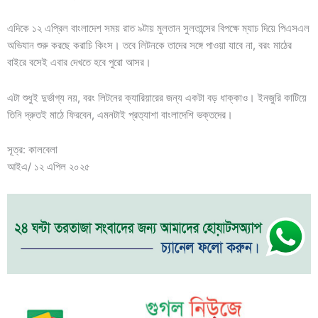
এদিকে ১২ এপ্রিল বাংলাদেশ সময় রাত ৯টায় মুলতান সুলতান্সের বিপক্ষে ম্যাচ দিয়ে পিএসএল
অভিযান শুরু করছে করাচি কিংস। তবে লিটনকে তাদের সঙ্গে পাওয়া যাবে না, বরং মাঠের
বাইরে বসেই এবার দেখতে হবে পুরো আসর।
এটা শুধুই দুর্ভাগ্য নয়, বরং লিটনের ক্যারিয়ারের জন্য একটা বড় ধাক্কাও। ইনজুরি কাটিয়ে
তিনি দ্রুতই মাঠে ফিরবেন, এমনটাই প্রত্যাশা বাংলাদেশি ভক্তদের।
সূত্র: কালবেলা
আইএ/ ১২ এপিল ২০২৫